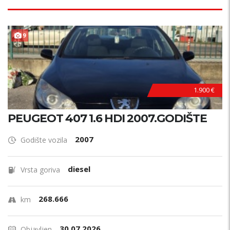
9
1.900 €
PEUGEOT 407 1.6 HDI 2007.GODIŠTE
2007
Godište vozila
diesel
Vrsta goriva
268.666
km
30.07.2026.
Objavljen