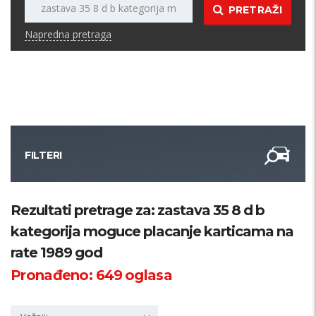
PRETRAŽI
Napredna pretraga
FILTERI
Kategorija
Rezultati pretrage za: zastava 35 8 d b
kategorija moguce placanje karticama na
Županija
rate 1989 god
Pronađeno:
649
oglasa
Samo sa slikom
PRETRAŽI