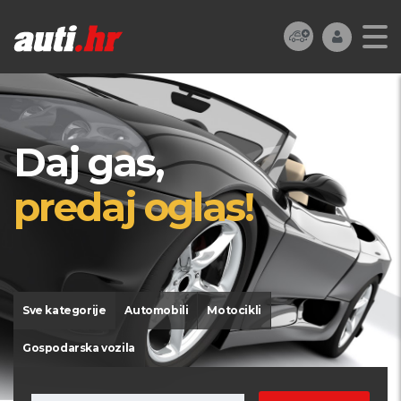
Daj gas,
predaj oglas!
Sve kategorije
Automobili
Motocikli
Gospodarska vozila