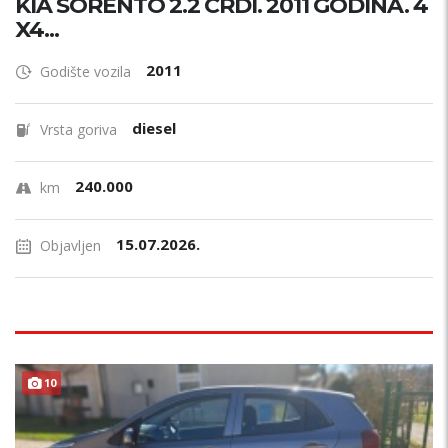
KIA SORENTO 2.2 CRDI. 2011 GODINA. 4
X4...
2011
Godište vozila
diesel
Vrsta goriva
240.000
km
15.07.2026.
Objavljen
10