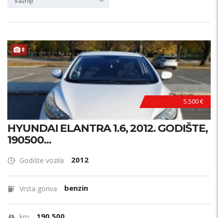
Važniji
8
5.500 €
HYUNDAI ELANTRA 1.6, 2012. GODIŠTE,
190500...
2012
Godište vozila
benzin
Vrsta goriva
190.500
km