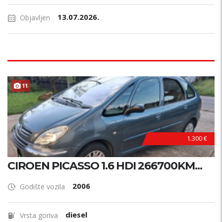
13.07.2026.
Objavljen
11
1.300 €
CIROEN PICASSO 1.6 HDI 266700KM...
2006
Godište vozila
diesel
Vrsta goriva