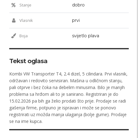
Stanje
dobro
Vlasnik
prvi
Boja
svijetlo plava
Tekst oglasa
Kombi VW Transporter T4, 2.4 dizel, 5 cilindara. Prvi vlasnik,
održavan i redovito servisiran. Mašina u odličnom stanju,
pali otprve i bez čoka na debelim minusima. Bilo je manjih
problema sa hrđom ali to je sanirano. Registriran je do
15.02.2026 pa bih ga želio prodati što prije. Prodaje se radi
gašenja firme, potpuno je ispravan i može se ponovo
registrirati uz možda manja ulaganja (bolje gume). Prodaje
se na ime kupca.