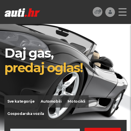
Daj gas,
predaj oglas!
Sve kategorije
Automobili
Motocikli
Gospodarska vozila