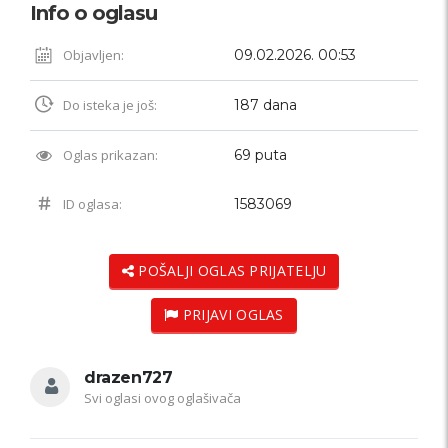
Info o oglasu
Objavljen:
09.02.2026. 00:53
Do isteka je još:
187 dana
Oglas prikazan:
69 puta
ID oglasa:
1583069
POŠALJI OGLAS PRIJATELJU
PRIJAVI OGLAS
drazen727
Svi oglasi ovog oglašivača