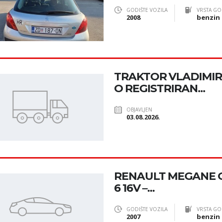
GODIŠTE VOZILA
VRSTA GO
2008
benzin
TRAKTOR VLADIMIR
O REGISTRIRAN...
OBJAVLJEN
03.08.2026.
RENAULT MEGANE 
6 16V –...
GODIŠTE VOZILA
VRSTA GO
2007
benzin