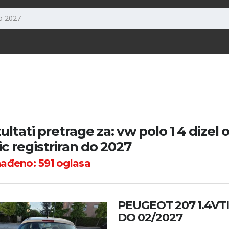
ultati pretrage za: vw polo 1 4 dizel 
ic registriran do 2027
nađeno:
591
oglasa
PEUGEOT 207 1.4VT
DO 02/2027