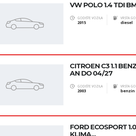
VW POLO 1.4 TDI B
GODIŠTE VOZILA
VRSTA GO
2015
diesel
CITROEN C3 1.1 BENZ
AN DO 04/27
GODIŠTE VOZILA
VRSTA GO
2003
benzin
FORD ECOSPORT 1.0 
KLIMA...