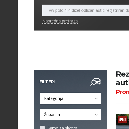
Napredna pretraga
Rez
aut
FILTERI
Pro
Kategorija
Županija
8
Samo sa slikom