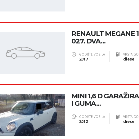
RENAULT MEGANE 1.6
027. DVA...
GODIŠTE VOZILA
VRSTA GO
2017
diesel
MINI 1,6 D GARAŽIRA
I GUMA...
GODIŠTE VOZILA
VRSTA GO
2012
diesel