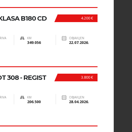
KLASA B180 CD
4.200 €
RIVA
KM
OBJAVLJEN
349.056
22.07.2026.
 308 - REGIST
3.800 €
RIVA
KM
OBJAVLJEN
206.500
28.04.2026.