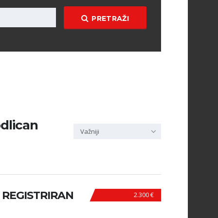
PRETRAŽI
odlican
Važniji
I REGISTRIRAN
2.300 €