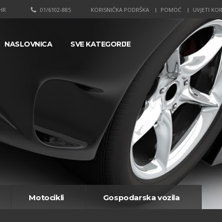
HR
01/6102-885
KORISNIČKA PODRŠKA
POMOĆ
UVJETI KOR
NASLOVNICA
SVE KATEGORIJE
Motocikli
Gospodarska vozila