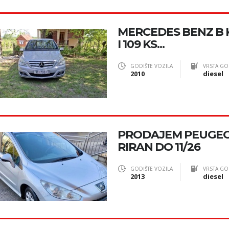
MERCEDES BENZ B 
I 109 KS...
GODIŠTE VOZILA
VRSTA GO
2010
diesel
PRODAJEM PEUGEOT
RIRAN DO 11/26
GODIŠTE VOZILA
VRSTA GO
2013
diesel