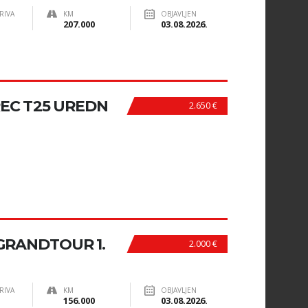
RIVA
KM
OBJAVLJEN
207.000
03.08.2026.
EC T25 UREDN
2.650 €
GRANDTOUR 1.
2.000 €
RIVA
KM
OBJAVLJEN
156.000
03.08.2026.