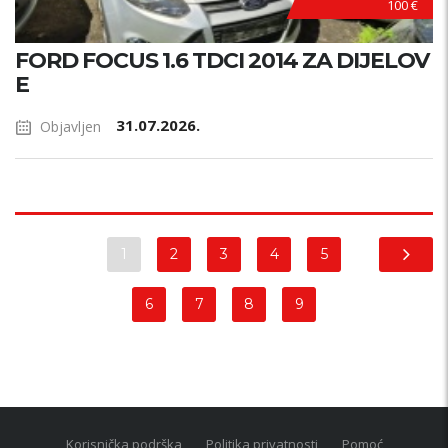
100 €
FORD FOCUS 1.6 TDCI 2014 ZA DIJELOV
E
31.07.2026.
Objavljen
1
2
3
4
5
6
7
8
9
Korisnička podrška
Politika privatnosti
Pomoć