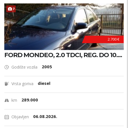
7
2.700 €
FORD MONDEO, 2.0 TDCI, REG. DO 10....
2005
Godište vozila
diesel
Vrsta goriva
289.000
km
06.08.2026.
Objavljen