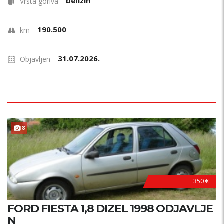
benzin
Vrsta goriva
190.500
km
31.07.2026.
Objavljen
8
AKCIJA !
350 €
FORD FIESTA 1,8 DIZEL 1998 ODJAVLJE
N