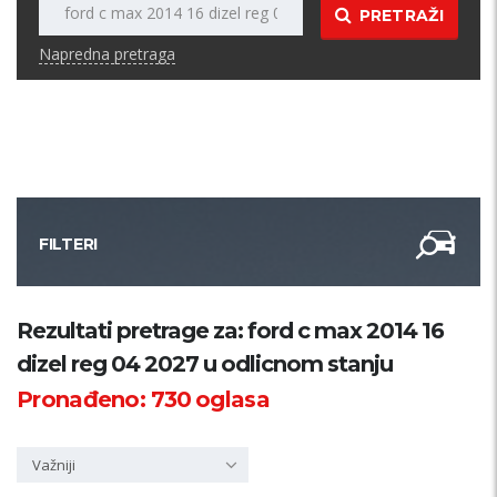
PRETRAŽI
Napredna pretraga
FILTERI
Kategorija
Rezultati pretrage za: ford c max 2014 16
dizel reg 04 2027 u odlicnom stanju
Županija
Pronađeno:
730
oglasa
Samo sa slikom
Važniji
PRETRAŽI