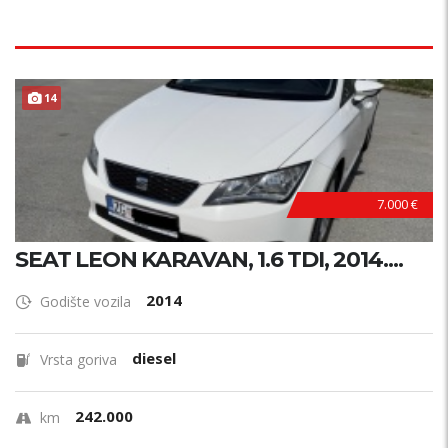
14
7.000 €
SEAT LEON KARAVAN, 1.6 TDI, 2014....
2014
Godište vozila
diesel
Vrsta goriva
242.000
km