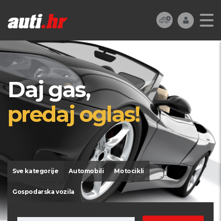
Daj gas,
predaj oglas!
Sve kategorije
Automobili
Motocikli
Gospodarska vozila