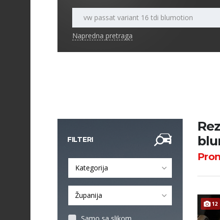
Napredna pretraga
Rez
blu
FILTERI
Pro
Kategorija
Županija
12
Samo sa slikom