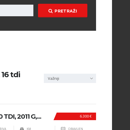
PRETRAŽI
16 tdi
Važniji
DI, 2011 G,...
6.300 €
RIVA
KM
OBJAVLJEN