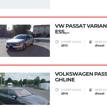
VW PASSAT VARIANT 
ESS,...
GODIŠTE VOZILA
VRSTA GO
2015
diesel
VOLKSWAGEN PASSA
GHLINE
GODIŠTE VOZILA
VRSTA GO
2016
diesel