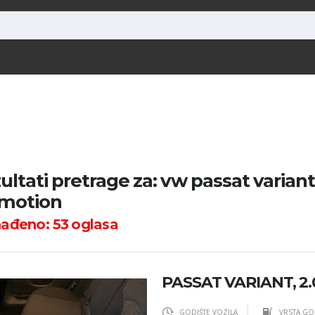
ultati pretrage za: vw passat variant 
motion
nađeno:
53
oglasa
PASSAT VARIANT, 2.0 T
GODIŠTE VOZILA
VRSTA GO