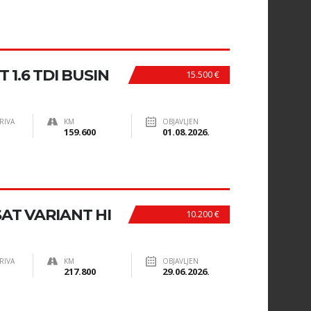
1.6 TDI BUSIN
15.500 €
RIVA
KM
OBJAVLJEN
159.600
01.08.2026.
T VARIANT HI
10.200 €
RIVA
KM
OBJAVLJEN
217.800
29.06.2026.