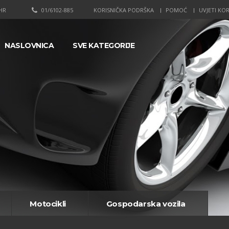
HR
01/6102-885
KORISNIČKA PODRŠKA
POMOĆ
UVJETI KOR
NASLOVNICA
SVE KATEGORIJE
Motocikli
Gospodarska vozila