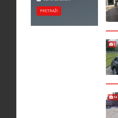
PRETRAŽI
5
14