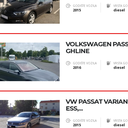
GODIŠTE VOZILA
VRSTA GO
2015
diesel
VOLKSWAGEN PASSA
GHLINE
GODIŠTE VOZILA
VRSTA GO
2016
diesel
VW PASSAT VARIANT 
ESS,...
GODIŠTE VOZILA
VRSTA GO
2015
diesel