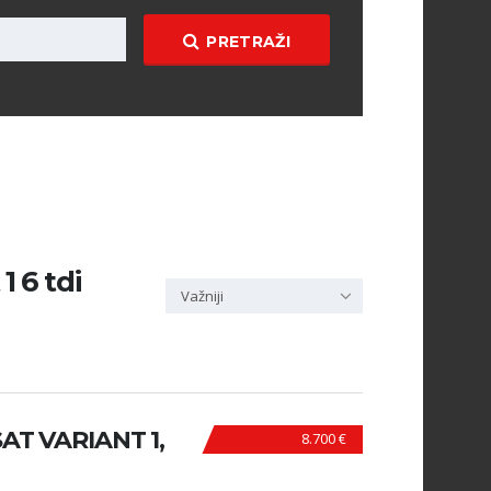
PRETRAŽI
1 6 tdi
Važniji
T VARIANT 1,
8.700 €