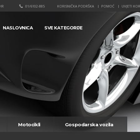
HR
01/6102-885
KORISNIČKA PODRŠKA
POMOĆ
UVJETI KOR
NASLOVNICA
SVE KATEGORIJE
Motocikli
Gospodarska vozila