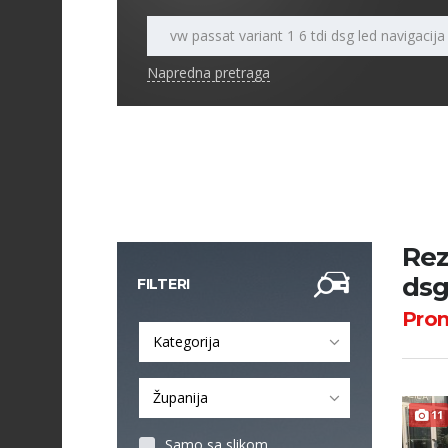
Napredna pretraga
Rez
dsg
FILTERI
Pro
Kategorija
Županija
11
Samo sa slikom