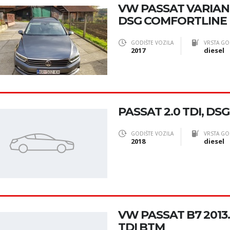
VW PASSAT VARIANT
DSG COMFORTLINE
GODIŠTE VOZILA
VRSTA GO
2017
diesel
PASSAT 2.0 TDI, DSG
GODIŠTE VOZILA
VRSTA GO
2018
diesel
VW PASSAT B7 2013.
TDI BTM