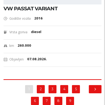
VW PASSAT VARIANT
2016
Godište vozila
diesel
Vrsta goriva
260.000
km
07.08.2026.
Objavljen
1
2
3
4
5
6
7
8
9