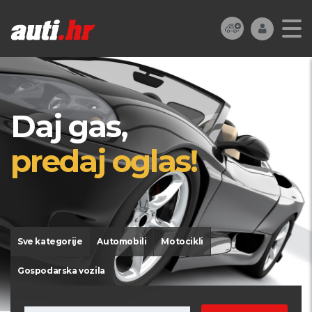
Daj gas,
predaj oglas!
Sve kategorije
Automobili
Motocikli
Gospodarska vozila