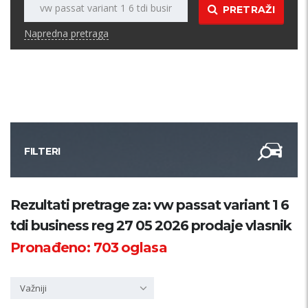
PRETRAŽI
Napredna pretraga
FILTERI
Kategorija
Rezultati pretrage za: vw passat variant 1 6
tdi business reg 27 05 2026 prodaje vlasnik
Županija
Pronađeno:
703
oglasa
Samo sa slikom
Važniji
PRETRAŽI