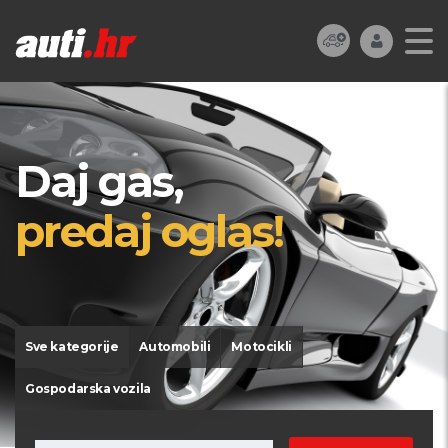
Daj gas,
predaj oglas!
Sve kategorije
Automobili
Motocikli
Gospodarska vozila