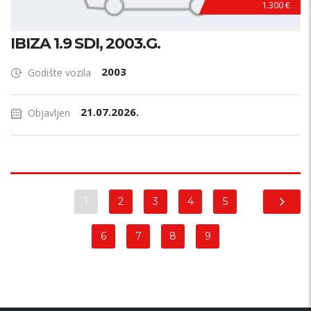
1.300 €
IBIZA 1.9 SDI, 2003.G.
2003
Godište vozila
21.07.2026.
Objavljen
1
2
3
4
5
6
7
8
9