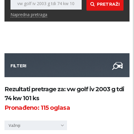
PRETRAŽI
Napredna pretraga
FILTERI
Kategorija
Rezultati pretrage za: vw golf iv 2003 g tdi
74 kw 101 ks
Županija
Pronađeno:
115
oglasa
Samo sa slikom
Važniji
PRETRAŽI