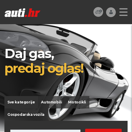
Daj gas,
predaj oglas!
Sve kategorije
Automobili
Motocikli
Gospodarska vozila