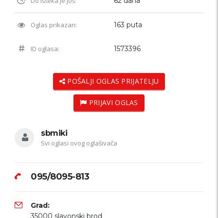
Do isteka je još:
62 dana
Oglas prikazan:
163 puta
ID oglasa:
1573396
POŠALJI OGLAS PRIJATELJU
PRIJAVI OGLAS
sbmiki
Svi oglasi ovog oglašivača
095/8095-813
Grad:
35000 slavonski brod