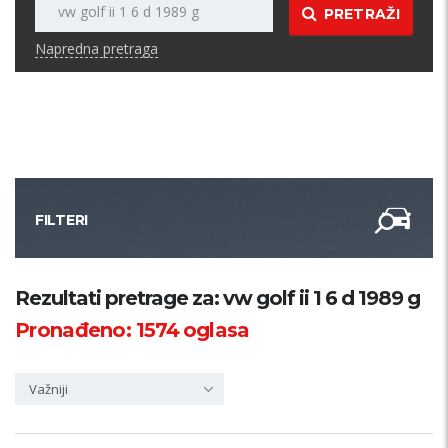
PRETRAŽI
Napredna pretraga
FILTERI
Kategorija
Rezultati pretrage za: vw golf ii 1 6 d 1989 g
Pronađeno:
1574
oglasa
Županija
Važniji
Samo sa slikom
PRETRAŽI