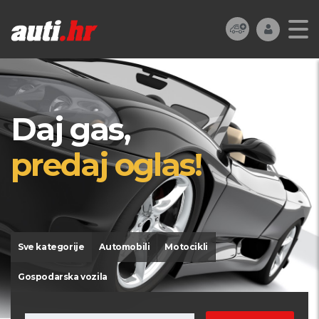
Daj gas,
predaj oglas!
Sve kategorije
Automobili
Motocikli
Gospodarska vozila