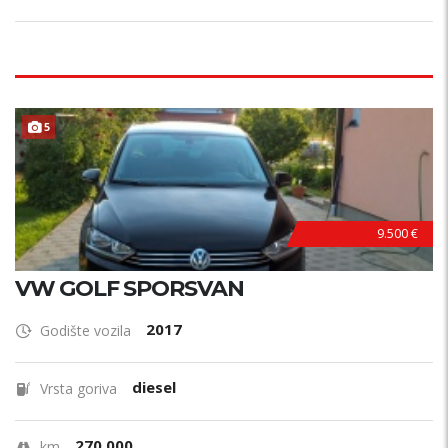
5
9.500 €
VW GOLF SPORSVAN
2017
Godište vozila
diesel
Vrsta goriva
270.000
km