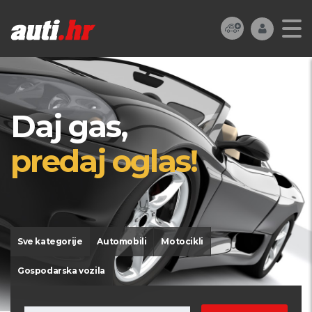
Daj gas,
predaj oglas!
Sve kategorije
Automobili
Motocikli
Gospodarska vozila