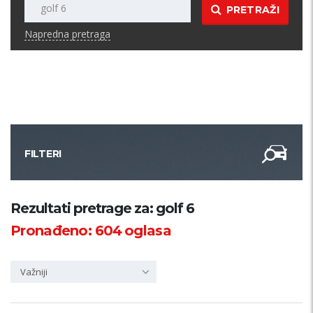
PRETRAŽI
Napredna pretraga
FILTERI
Kategorija
Rezultati pretrage za: golf 6
Pronađeno:
604
oglasa
Županija
Važniji
Samo sa slikom
PRETRAŽI