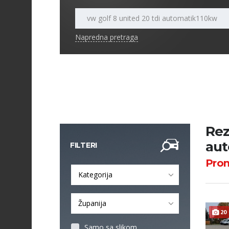
Napredna pretraga
Rez
aut
FILTERI
Pro
Kategorija
Županija
20
Samo sa slikom