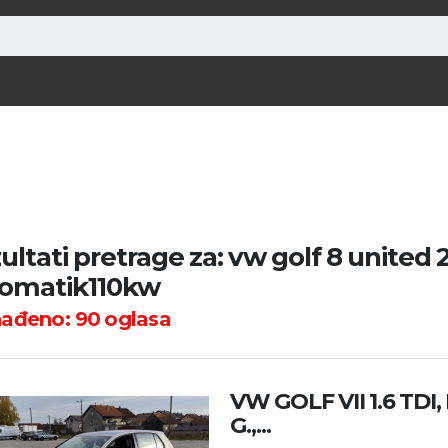
ultati pretrage za: vw golf 8 united 2
omatik110kw
nađeno:
90
oglasa
VW GOLF VII 1.6 TDI,
G.,...