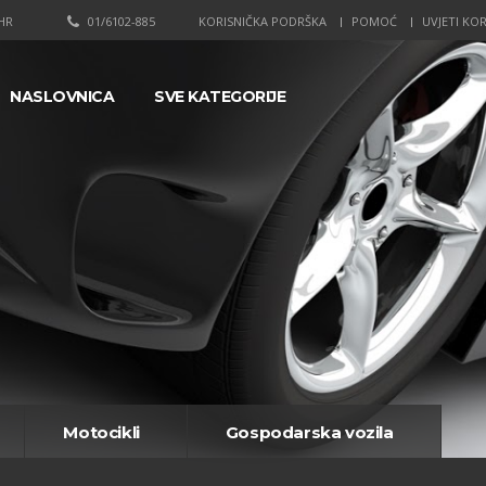
HR
01/6102-885
KORISNIČKA PODRŠKA
POMOĆ
UVJETI KOR
NASLOVNICA
SVE KATEGORIJE
Motocikli
Gospodarska vozila