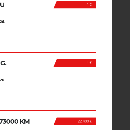
TU
1 €
N
26.
.G.
1 €
N
26.
, 73000 KM
22.400 €