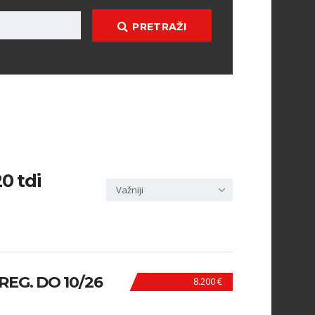
PRETRAŽI
0 tdi
Važniji
 REG. DO 10/26
8.200 €