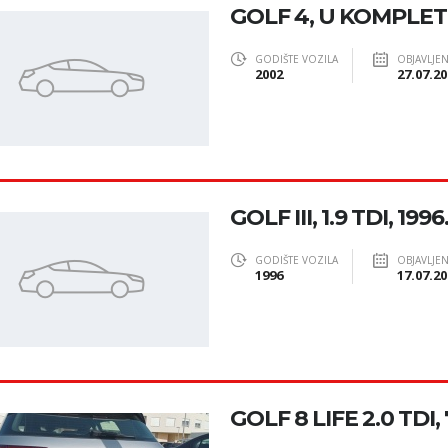
GOLF 4, U KOMPLE
GODIŠTE VOZILA
OBJAVLJE
2002
27.07.20
GOLF III, 1.9 TDI, 1996
GODIŠTE VOZILA
OBJAVLJE
1996
17.07.20
GOLF 8 LIFE 2.0 TDI