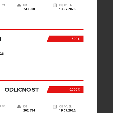
RIVA
KM
OBJAVLJEN
243.000
13.07.2026.
I
500 €
N
26.
KS – ODLICNO ST
6.500 €
RIVA
KM
OBJAVLJEN
202.784
19.07.2026.