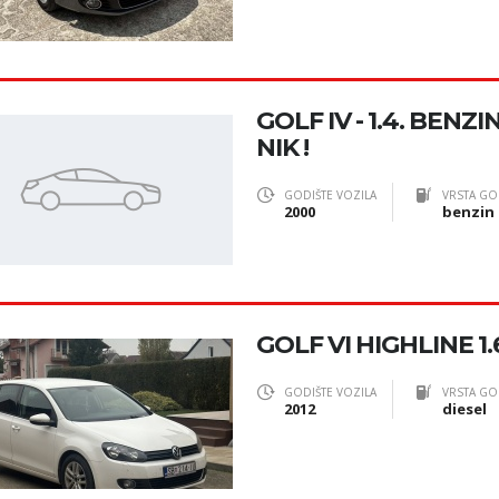
GOLF IV - 1.4. BENZ
NIK !
GODIŠTE VOZILA
VRSTA GO
2000
benzin
GOLF VI HIGHLINE 1.
GODIŠTE VOZILA
VRSTA GO
2012
diesel