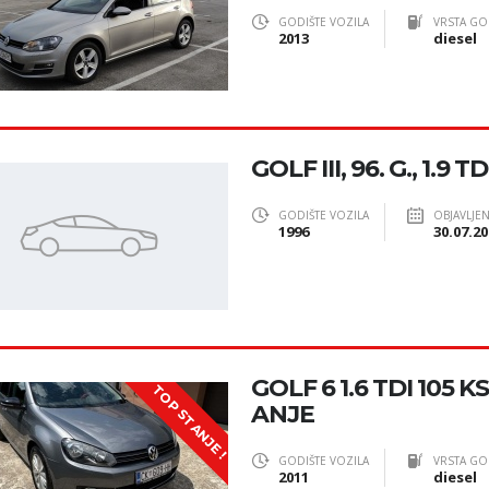
GODIŠTE VOZILA
VRSTA GO
2013
diesel
GOLF III, 96. G., 1.9 TD
GODIŠTE VOZILA
OBJAVLJE
1996
30.07.20
GOLF 6 1.6 TDI 105 
TOP STANJE !
ANJE
GODIŠTE VOZILA
VRSTA GO
2011
diesel