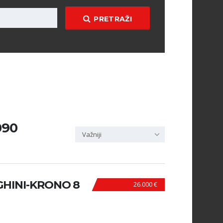
PRETRAŽI
090
Važniji
HINI-KRONO 8
26.000 €