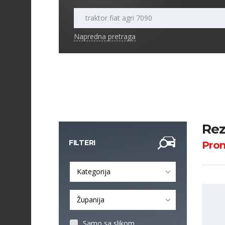
Napredna pretraga
Rez
FILTERI
Pro
Kategorija
Županija
Samo sa slikom