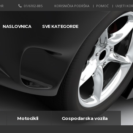
HR
01/6102-885
KORISNIČKA PODRŠKA
POMOĆ
UVJETI KOR
NASLOVNICA
SVE KATEGORIJE
Motocikli
Gospodarska vozila