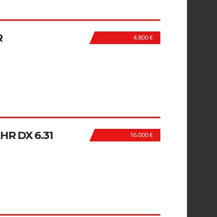
R
4.800 €
R DX 6.31
16.000 €