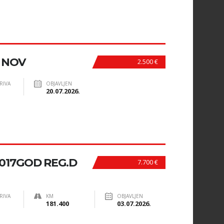
O NOV
2.500 €
RIVA
OBJAVLJEN
20.07.2026.
 2017GOD REG.D
7.700 €
RIVA
KM
OBJAVLJEN
181.400
03.07.2026.