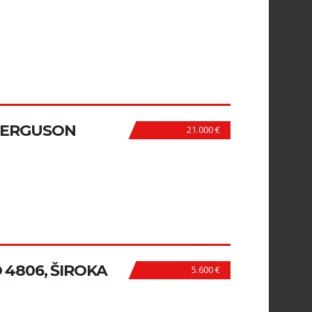
FERGUSON
21.000 €
4806, ŠIROKA
5.600 €