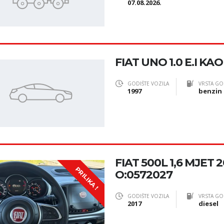
07.08.2026.
FIAT UNO 1.0 E.I KA
GODIŠTE VOZILA
VRSTA GO
1997
benzin
FIAT 500L 1,6 MJET
PRILIKA !
O:0572027
GODIŠTE VOZILA
VRSTA GO
2017
diesel