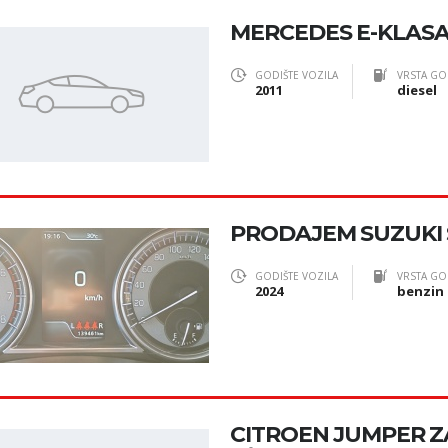
MERCEDES E-KLASA 2
GODIŠTE VOZILA
VRSTA GO
2011
diesel
PRODAJEM SUZUKI
GODIŠTE VOZILA
VRSTA GO
2024
benzin
CITROEN JUMPER ZA