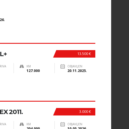
N
26.
GL+
13.500 €
RIVA
KM
OBJAVLJEN
127.000
20.11.2025.
X 2011.
3.000 €
RIVA
KM
OBJAVLJEN
204.000
10.05.2026.