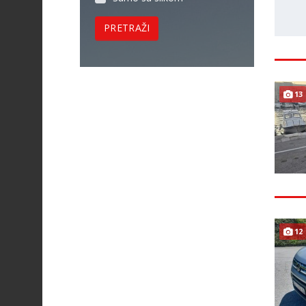
PRETRAŽI
13
12