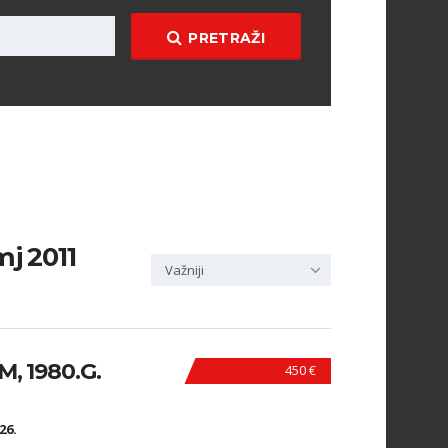
PRETRAŽI
mj 2011
Važniji
, 1980.G.
450 €
N
26.