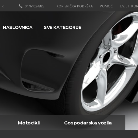
HR
01/6102-885
KORISNIČKA PODRŠKA
POMOĆ
UVJETI KOR
NASLOVNICA
SVE KATEGORIJE
Motocikli
Gospodarska vozila