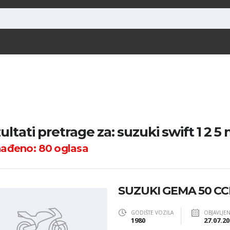
ultati pretrage za: suzuki swift 1 2 5 
nađeno:
80
oglasa
SUZUKI GEMA 50 CCM
GODIŠTE VOZILA
OBJAVLJE
1980
27.07.20