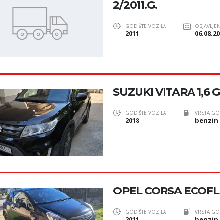
2/2011.G.
GODIŠTE VOZILA
OBJAVLJE
2011
06.08.20
SUZUKI VITARA 1,6 
GODIŠTE VOZILA
VRSTA GO
2018
benzin
OPEL CORSA ECOFLE
GODIŠTE VOZILA
VRSTA GO
2011
benzin