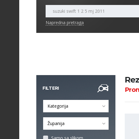
Napredna pretraga
Rez
FILTERI
Pro
Kategorija
Županija
Samo sa slikom