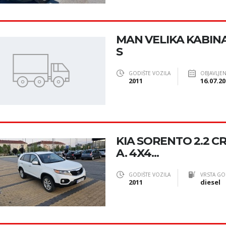
MAN VELIKA KABINA,
S
GODIŠTE VOZILA
OBJAVLJE
2011
16.07.20
KIA SORENTO 2.2 CR
A. 4X4...
GODIŠTE VOZILA
VRSTA GO
2011
diesel