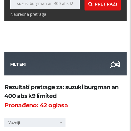
PRETRAŽI
Napredna pretraga
FILTERI
Kategorija
Rezultati pretrage za: suzuki burgman an
400 abs k9 limited
Županija
Pronađeno:
42
oglasa
Samo sa slikom
Važniji
PRETRAŽI