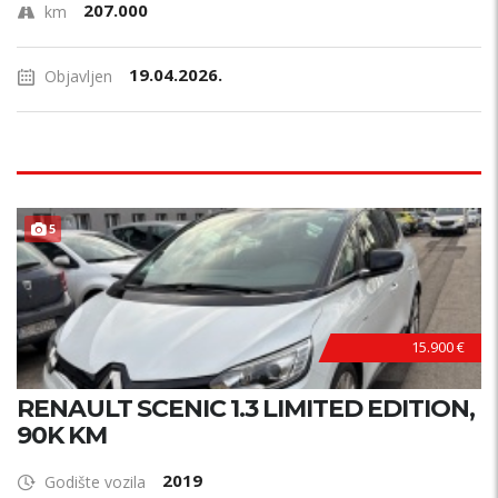
207.000
km
19.04.2026.
Objavljen
POVOLJNO !
5
15.900 €
RENAULT SCENIC 1.3 LIMITED EDITION,
90K KM
2019
Godište vozila