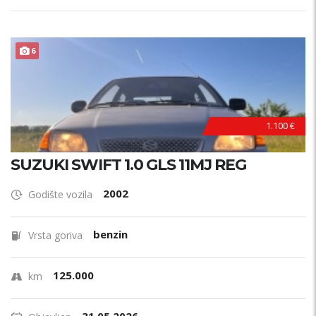
6
1.100 €
SUZUKI SWIFT 1.0 GLS 11MJ REG
2002
Godište vozila
benzin
Vrsta goriva
125.000
km