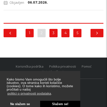
06.07.2026.
Objavljen
1
2
3
4
5
Korisnička podrška
Politika privatnosti
Pomoć
Uvjeti korištenja
Kako bismo Vam omogućili što bolje
iskustvo, ova stranica koristi kolačiće
(cookies). O tome kako ih koristimo, možete
Oglasnik grupacija:
posao.hr
|
oglasnik.hr
|
auti.hr
pročitati u našoj
Tečaj za konverziju u EUR valutu: 1 euro = 7.53450 kn
politici o privatnosti podataka
.
Ne slažem se
Slažem se!