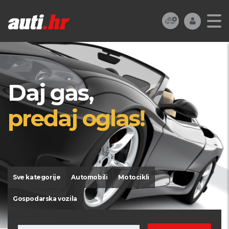
Daj gas,
predaj oglas!
Sve kategorije
Automobili
Motocikli
Gospodarska vozila