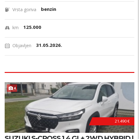
benzin
Vrsta goriva
125.000
km
31.05.2026.
Objavljen
4
21.490 €
SUZUKI S-CROSS 1.4 GL+ 2WD HYBRID |