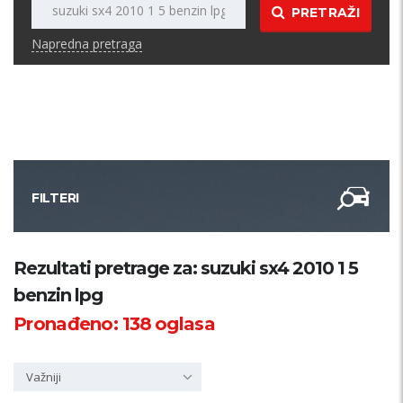
PRETRAŽI
Napredna pretraga
FILTERI
Kategorija
Rezultati pretrage za: suzuki sx4 2010 1 5
benzin lpg
Županija
Pronađeno:
138
oglasa
Samo sa slikom
Važniji
PRETRAŽI