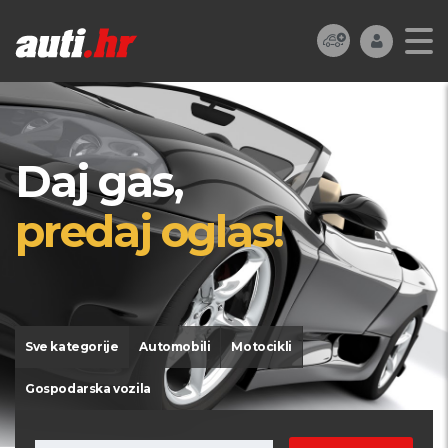
Daj gas,
predaj oglas!
Sve kategorije
Automobili
Motocikli
Gospodarska vozila