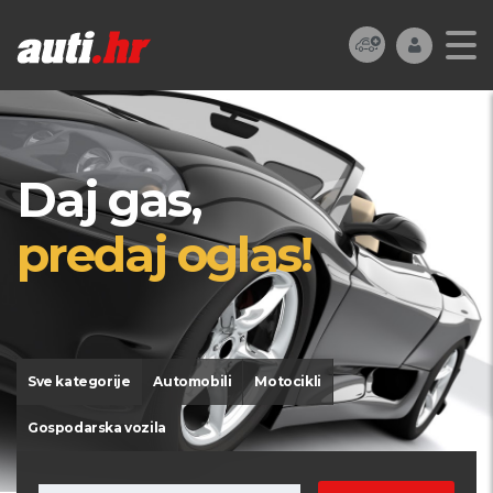
Daj gas,
predaj oglas!
Sve kategorije
Automobili
Motocikli
Gospodarska vozila