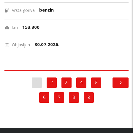
benzin
Vrsta goriva
153.300
km
30.07.2026.
Objavljen
1
2
3
4
5
6
7
8
9