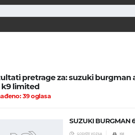
ultati pretrage za: suzuki burgman
 k9 limited
nađeno:
39
oglasa
SUZUKI BURGMAN 
GODIŠTE VOZILA
KM