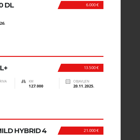
0 DL
6.000 €
N
26.
GL+
13.500 €
RIVA
KM
OBJAVLJEN
127.000
20.11.2025.
MILD HYBRID 4
21.000 €