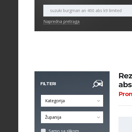
Napredna pretraga
Rez
abs
FILTERI
Pro
Kategorija
Županija
Samo sa slikom