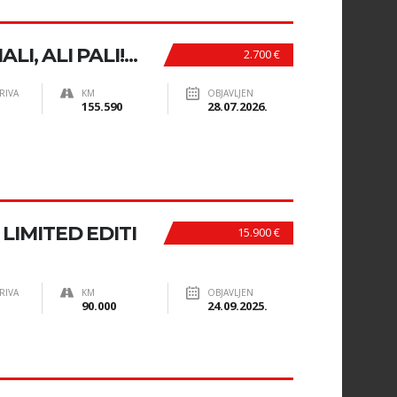
LI, ALI PALI!...
2.700 €
RIVA
KM
OBJAVLJEN
155.590
28.07.2026.
 LIMITED EDITI
15.900 €
RIVA
KM
OBJAVLJEN
90.000
24.09.2025.