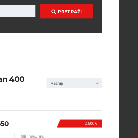
PRETRAŽI
 an 400
Važniji
650
2.600 €
OBJAVLJEN