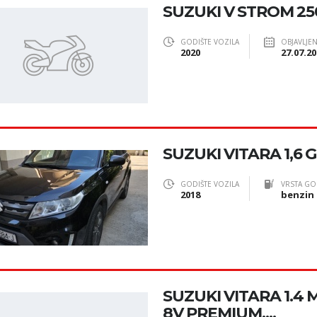
SUZUKI V STROM 25
GODIŠTE VOZILA
OBJAVLJE
2020
27.07.20
SUZUKI VITARA 1,6 
GODIŠTE VOZILA
VRSTA GO
2018
benzin
SUZUKI VITARA 1.4 
8V PREMIUM,...