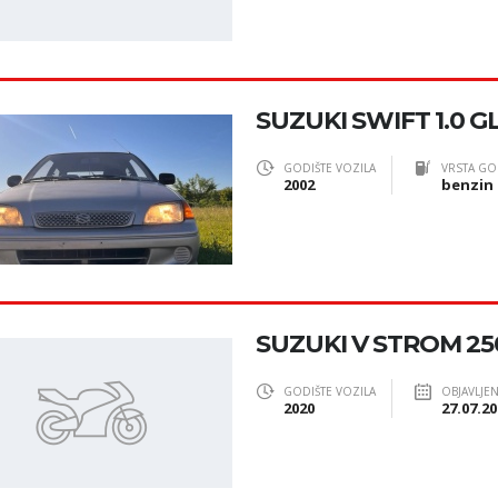
SUZUKI SWIFT 1.0 G
GODIŠTE VOZILA
VRSTA GO
2002
benzin
SUZUKI V STROM 25
GODIŠTE VOZILA
OBJAVLJE
2020
27.07.20