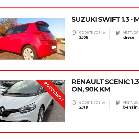
SUZUKI SWIFT 1.3 - MA
GODIŠTE VOZILA
VRSTA GO
2006
diesel
RENAULT SCENIC 1.3
POVOLJNO !
ON, 90K KM
GODIŠTE VOZILA
VRSTA GO
2019
benzin