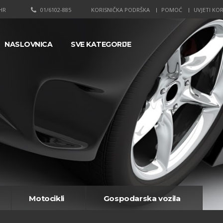
HR
01/6102-885
KORISNIČKA PODRŠKA
POMOĆ
UVJETI KOR
NASLOVNICA
SVE KATEGORIJE
Motocikli
Gospodarska vozila