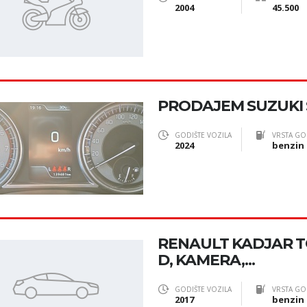
2004
45.500
PRODAJEM SUZUKI
GODIŠTE VOZILA
VRSTA GO
2024
benzin
RENAULT KADJAR TC
D, KAMERA,...
GODIŠTE VOZILA
VRSTA GO
2017
benzin