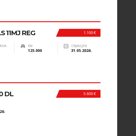
LS 11MJ REG
1.100 €
RIVA
KM
OBJAVLJEN
125.000
31.05.2026.
0 DL
5.600 €
N
26.