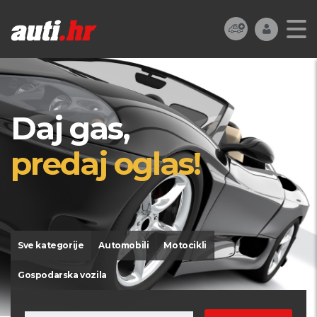
Daj gas,
predaj oglas!
Sve kategorije
Automobili
Motocikli
Gospodarska vozila