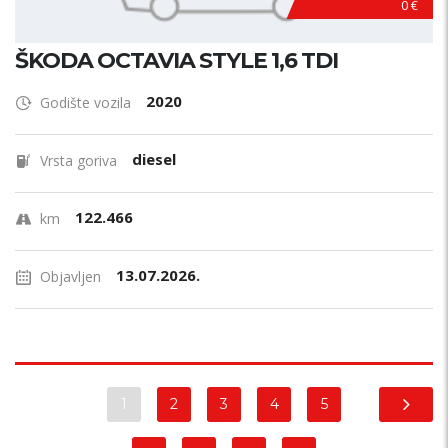
0 €
ŠKODA OCTAVIA STYLE 1,6 TDI
2020
Godište vozila
diesel
Vrsta goriva
122.466
km
13.07.2026.
Objavljen
1
2
3
4
5