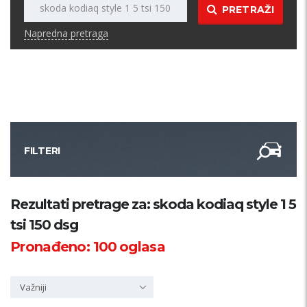
PRETRAŽI
Napredna pretraga
FILTERI
Kategorija
Rezultati pretrage za: skoda kodiaq style 1 5
tsi 150 dsg
Županija
Pronađeno:
100
oglasa
Samo sa slikom
Važniji
PRETRAŽI