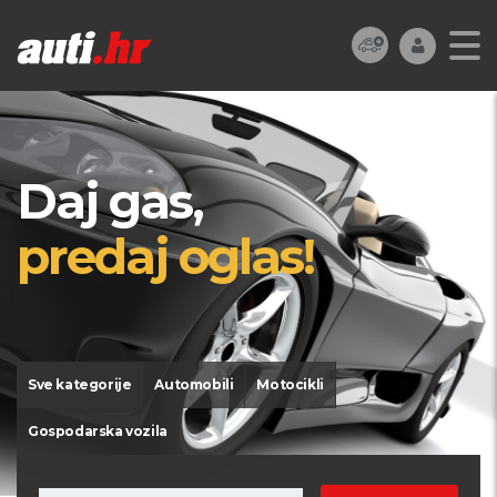
Daj gas,
predaj oglas!
Sve kategorije
Automobili
Motocikli
Gospodarska vozila