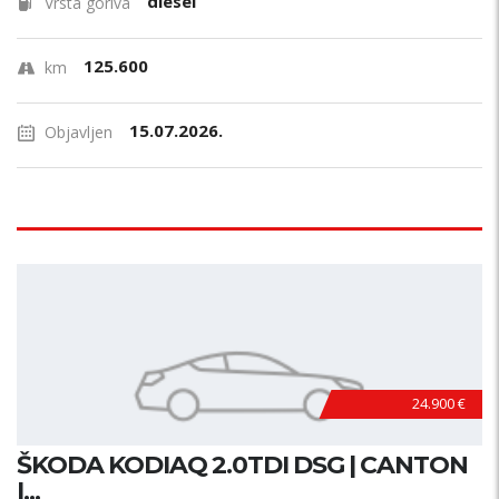
diesel
Vrsta goriva
125.600
km
15.07.2026.
Objavljen
24.900 €
ŠKODA KODIAQ 2.0TDI DSG | CANTON
|...