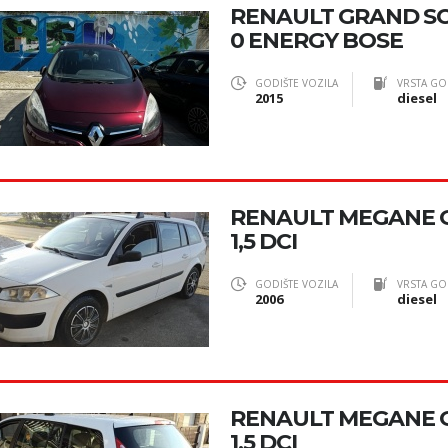
RENAULT GRAND SCEN
0 ENERGY BOSE
GODIŠTE VOZILA
VRSTA GO
2015
diesel
RENAULT MEGANE 
1,5 DCI
GODIŠTE VOZILA
VRSTA GO
2006
diesel
RENAULT MEGANE 
1,5 DCI