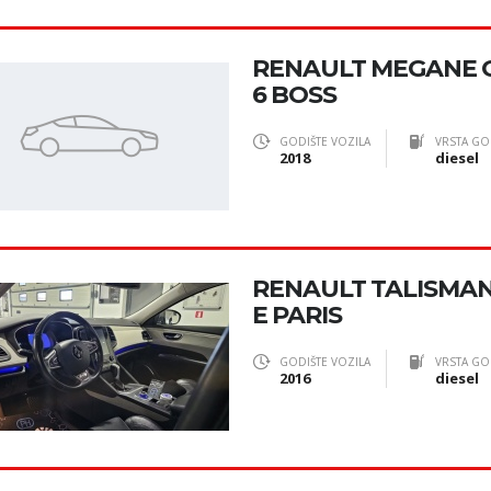
RENAULT MEGANE 
6 BOSS
GODIŠTE VOZILA
VRSTA GO
2018
diesel
RENAULT TALISMAN 1
E PARIS
GODIŠTE VOZILA
VRSTA GO
2016
diesel