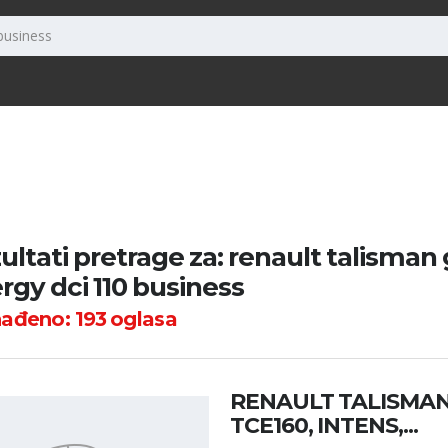
ultati pretrage za: renault talisman
rgy dci 110 business
nađeno:
193
oglasa
RENAULT TALISMA
TCE160, INTENS,...