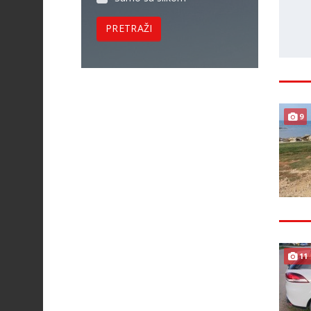
PRETRAŽI
9
11