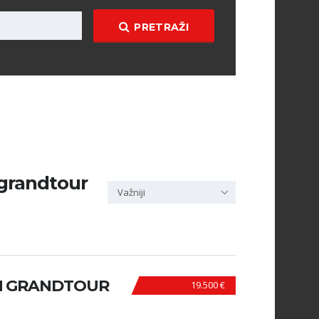
PRETRAŽI
 grandtour
Važniji
N GRANDTOUR
19.500 €