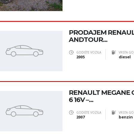
PRODAJEM RENAUL
ANDTOUR...
GODIŠTE VOZILA
VRSTA GO
2005
diesel
RENAULT MEGANE 
6 16V –...
GODIŠTE VOZILA
VRSTA GO
2007
benzin