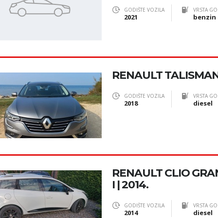
GODIŠTE VOZILA
VRSTA GO
2021
benzin
RENAULT TALISMAN 
GODIŠTE VOZILA
VRSTA GO
2018
diesel
RENAULT CLIO GRA
I | 2014.
GODIŠTE VOZILA
VRSTA GO
2014
diesel