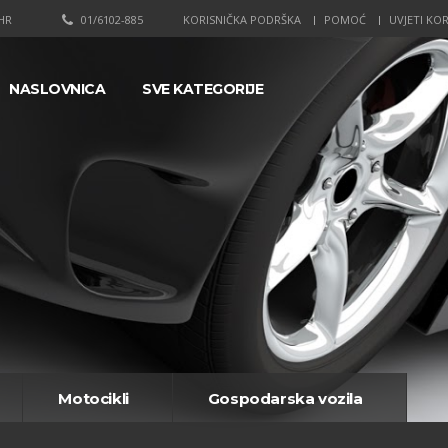
HR
01/6102-885
KORISNIČKA PODRŠKA
POMOĆ
UVJETI KOR
NASLOVNICA
SVE KATEGORIJE
Motocikli
Gospodarska vozila