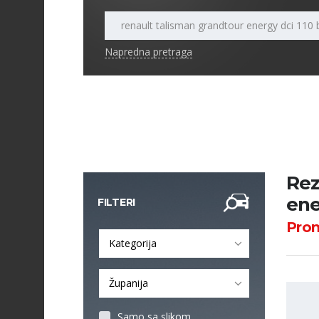
Napredna pretraga
Rez
ene
FILTERI
Pro
Kategorija
Županija
Samo sa slikom