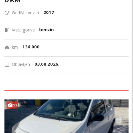
0 KM
2017
Godište vozila
benzin
Vrsta goriva
136.000
km
03.08.2026.
Objavljen
13