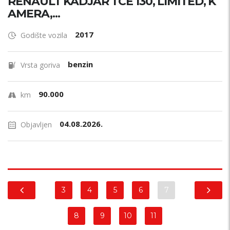
RENAULT KADJAR TCE 130, LIMITED, K
AMERA,...
2017
Godište vozila
benzin
Vrsta goriva
90.000
km
04.08.2026.
Objavljen
3
4
5
6
7
8
9
10
11