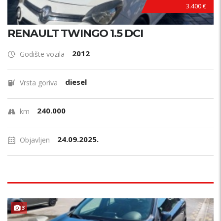
3.400 €
RENAULT TWINGO 1.5 DCI
2012
Godište vozila
diesel
Vrsta goriva
240.000
km
24.09.2025.
Objavljen
F
U
L
L
O
P
R
E
3