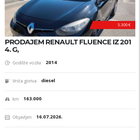
M
A
5.300 €
PRODAJEM RENAULT FLUENCE IZ 201
4. G,
2014
Godište vozila
diesel
Vrsta goriva
163.000
km
16.07.2026.
Objavljen