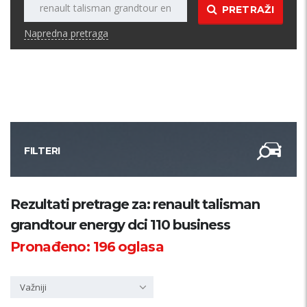
PRETRAŽI
Napredna pretraga
FILTERI
Kategorija
Rezultati pretrage za: renault talisman
grandtour energy dci 110 business
Županija
Pronađeno:
196
oglasa
Samo sa slikom
Važniji
PRETRAŽI