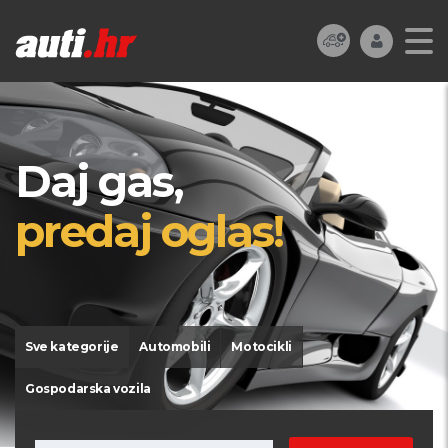
Daj gas,
predaj oglas!
Sve kategorije
Automobili
Motocikli
Gospodarska vozila