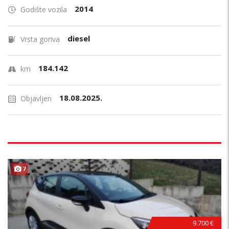
2014
Godište vozila
diesel
Vrsta goriva
184.142
km
18.08.2025.
Objavljen
7
9.700 €