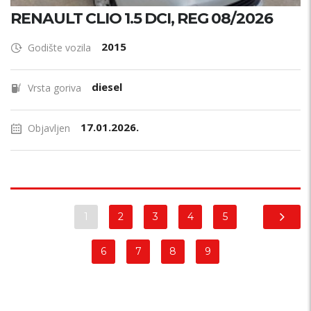
RENAULT CLIO 1.5 DCI, REG 08/2026
2015
Godište vozila
diesel
Vrsta goriva
17.01.2026.
Objavljen
1
2
3
4
5
6
7
8
9