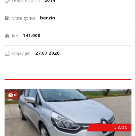
2014
Godište vozila
benzin
Vrsta goriva
141.000
km
27.07.2026.
Objavljen
10
5.850 €