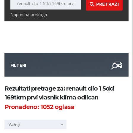
PRETRAŽI
Napredna pretraga
FILTERI
Kategorija
Rezultati pretrage za: renault clio 1 5dci
169tkm prvi vlasnik klima odlican
Županija
Pronađeno:
1052
oglasa
Samo sa slikom
Važniji
PRETRAŽI