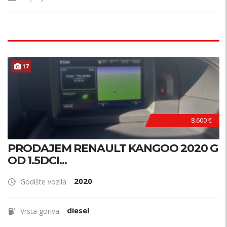
17
8.600 €
PRODAJEM RENAULT KANGOO 2020 G
OD 1.5DCI...
2020
Godište vozila
diesel
Vrsta goriva