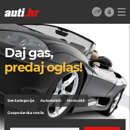
Daj gas,
predaj oglas!
Sve kategorije
Automobili
Motocikli
Gospodarska vozila