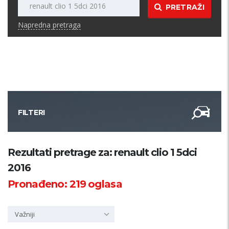
PRETRAŽI
Napredna pretraga
FILTERI
Kategorija
Rezultati pretrage za: renault clio 1 5dci
2016
Županija
Pronađeno:
219
oglasa
Samo sa slikom
Važniji
PRETRAŽI