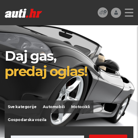
Daj gas,
predaj oglas!
Sve kategorije
Automobili
Motocikli
Gospodarska vozila