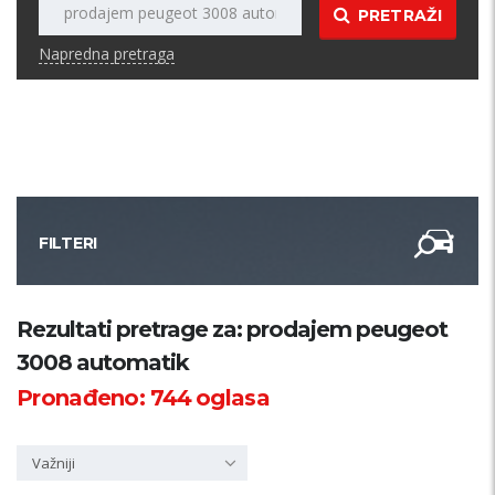
PRETRAŽI
Napredna pretraga
FILTERI
Kategorija
Rezultati pretrage za: prodajem peugeot
3008 automatik
Županija
Pronađeno:
744
oglasa
Samo sa slikom
Važniji
PRETRAŽI