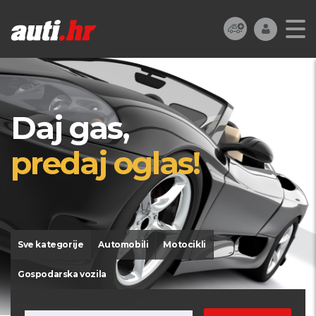
Daj gas,
predaj oglas!
Sve kategorije
Automobili
Motocikli
Gospodarska vozila