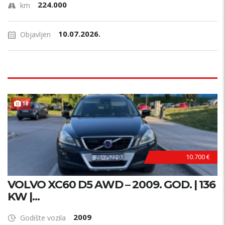
224.000
km
10.07.2026.
Objavljen
18
10.700 €
VOLVO XC60 D5 AWD – 2009. GOD. | 136
KW |...
2009
Godište vozila