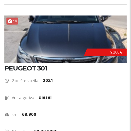
10
9.200 €
PEUGEOT 301
2021
Godište vozila
diesel
Vrsta goriva
68.900
km