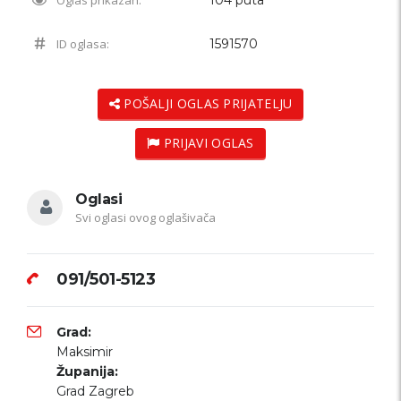
ID oglasa:
1591570
POŠALJI OGLAS PRIJATELJU
PRIJAVI OGLAS
Oglasi
Svi oglasi ovog oglašivača
091/501-5123
Grad:
Maksimir
Županija:
Grad Zagreb