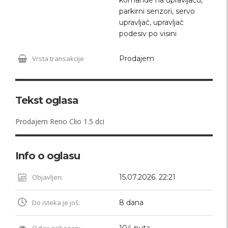
parkirni senzori, servo
upravljač, upravljač
podesiv po visini
Vrsta transakcije
Prodajem
Tekst oglasa
Prodajem Reno Clio 1.5 dci
Info o oglasu
Objavljen:
15.07.2026. 22:21
Do isteka je još:
8 dana
Oglas prikazan:
104 puta