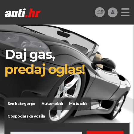
Daj gas,
predaj oglas!
Sve kategorije
Automobili
Motocikli
Gospodarska vozila