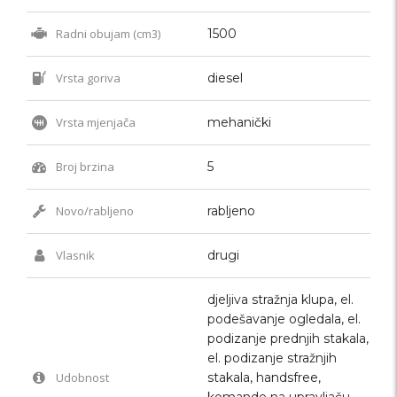
Radni obujam (cm3)
1500
Vrsta goriva
diesel
Vrsta mjenjača
mehanički
Broj brzina
5
Novo/rabljeno
rabljeno
Vlasnik
drugi
djeljiva stražnja klupa, el.
podešavanje ogledala, el.
podizanje prednjih stakala,
el. podizanje stražnjih
Udobnost
stakala, handsfree,
komande na upravljaču,