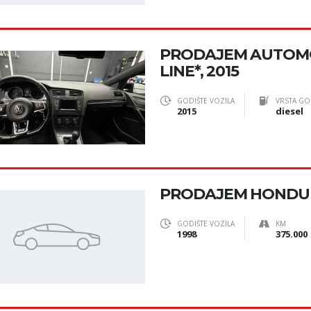
PRODAJEM AUTOMOB
LINE*, 2015
GODIŠTE VOZILA
VRSTA GO
2015
diesel
PRODAJEM HONDU 
GODIŠTE VOZILA
KM
1998
375.000