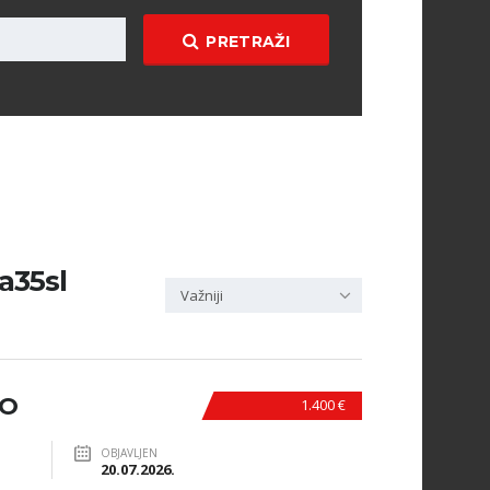
PRETRAŽI
a35sl
Važniji
NO
1.400 €
OBJAVLJEN
20.07.2026.