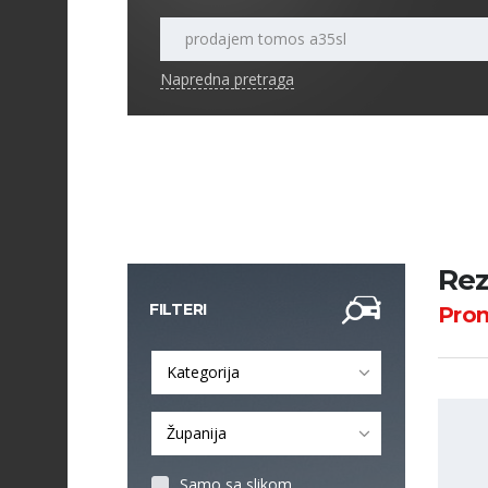
Napredna pretraga
Rez
FILTERI
Pro
Kategorija
Županija
Samo sa slikom