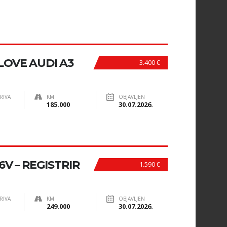
LOVE AUDI A3
3.400 €
RIVA
KM
OBJAVLJEN
185.000
30.07.2026.
6V – REGISTRIR
1.590 €
RIVA
KM
OBJAVLJEN
249.000
30.07.2026.