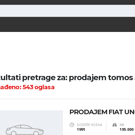
ultati pretrage za: prodajem tomos 
nađeno:
543
oglasa
PRODAJEM FIAT U
GODIŠTE VOZILA
KM
1991
195.000