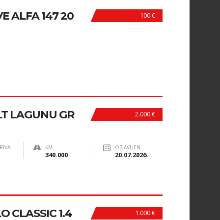
 ALFA 147 20
100 €
T LAGUNU GR
2.000 €
RIVA
KM
OBJAVLJEN
340.000
20.07.2026.
 CLASSIC 1.4
1.000 €