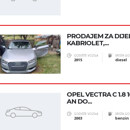
PRODAJEM ZA DIJE
KABRIOLET,...
GODIŠTE VOZILA
VRSTA GO
2015
diesel
OPEL VECTRA C 1.8 1
AN DO...
GODIŠTE VOZILA
VRSTA GO
2003
benzin