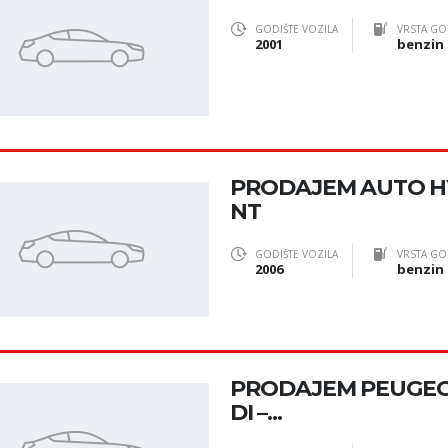
GODIŠTE VOZILA
VRSTA GO
2001
benzin
PRODAJEM AUTO H
NT
GODIŠTE VOZILA
VRSTA GO
2006
benzin
PRODAJEM PEUGEOT 
DI –...