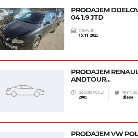
PRODAJEM DIJELOVE
04 1.9 JTD
OBJAVLJEN
15.11.2025.
PRODAJEM RENAUL
ANDTOUR...
GODIŠTE VOZILA
VRSTA GO
2005
diesel
PRODAJEM VW POLO