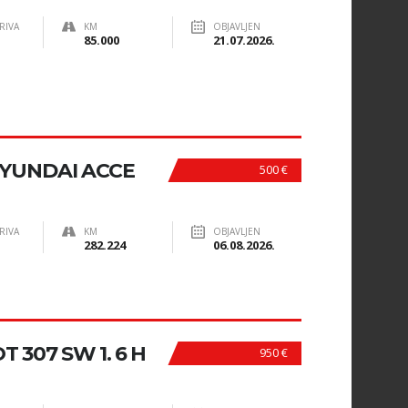
RIVA
KM
OBJAVLJEN
85.000
21.07.2026.
YUNDAI ACCE
500 €
RIVA
KM
OBJAVLJEN
282.224
06.08.2026.
307 SW 1. 6 H
950 €