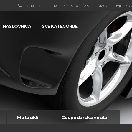
HR
01/6102-885
KORISNIČKA PODRŠKA
POMOĆ
UVJETI KOR
NASLOVNICA
SVE KATEGORIJE
Motocikli
Gospodarska vozila