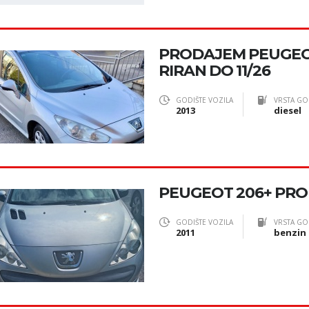
PRODAJEM PEUGEOT
RIRAN DO 11/26
GODIŠTE VOZILA
VRSTA GO
2013
diesel
PEUGEOT 206+ PR
GODIŠTE VOZILA
VRSTA GO
2011
benzin