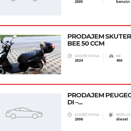
2005
benzin
PRODAJEM SKUTER
BEE 50 CCM
GODIŠTE VOZILA
KM
2024
450
PRODAJEM PEUGEOT 
DI –...
GODIŠTE VOZILA
VRSTA GO
2006
diesel