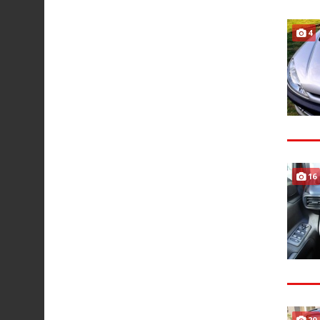
4
16
20