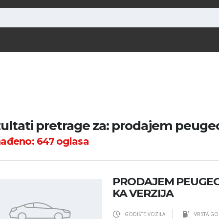
ultati pretrage za: prodajem peuge
nađeno:
647
oglasa
PRODAJEM PEUGEO
KA VERZIJA
GODIŠTE VOZILA
VRSTA GO