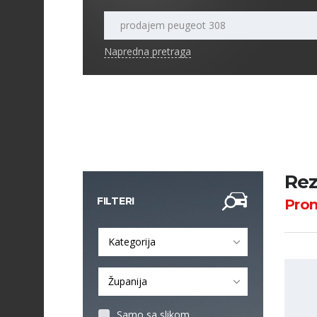
Napredna pretraga
Rez
FILTERI
Pro
Kategorija
Županija
Samo sa slikom