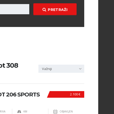
PRETRAŽI
ot 308
Važniji
T 206 SPORTS
2.100 €
RIVA
KM
OBJAVLJEN