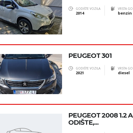
GODIŠTE VOZILA
VRSTA GO
2014
benzin
PEUGEOT 301
GODIŠTE VOZILA
VRSTA GO
2021
diesel
PEUGEOT 2008 1.2 AC
ODIŠTE,...