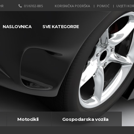
HR
01/6102-885
KORISNIČKA PODRŠKA
POMOĆ
UVJETI KOR
NASLOVNICA
SVE KATEGORIJE
Motocikli
Gospodarska vozila