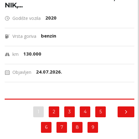
NIK,...
2020
Godište vozila
benzin
Vrsta goriva
130.000
km
24.07.2026.
Objavljen
1
2
3
4
5
6
7
8
9