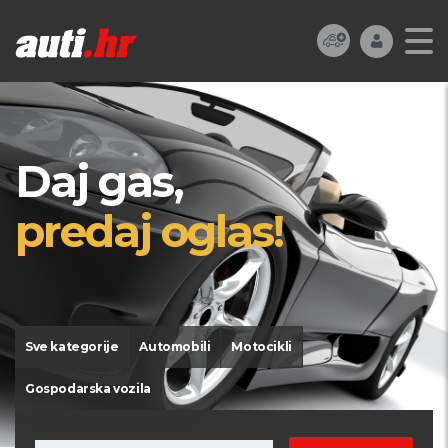
Daj gas,
predaj oglas!
Sve kategorije
Automobili
Motocikli
Gospodarska vozila