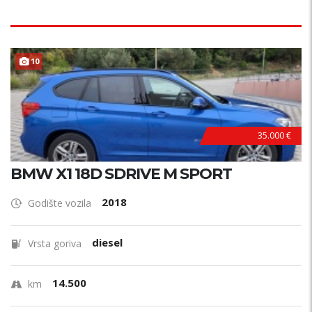
TOP STANJE !
10
35.000 €
BMW X1 18D SDRIVE M SPORT
2018
Godište vozila
diesel
Vrsta goriva
14.500
km