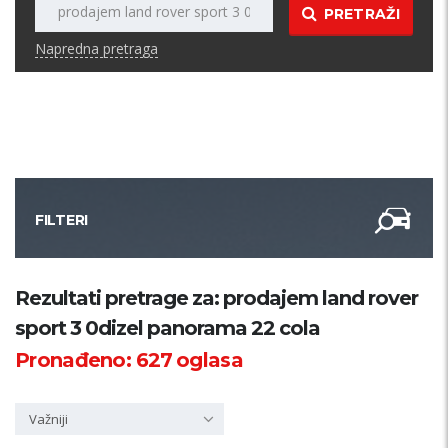
PRETRAŽI
Napredna pretraga
FILTERI
Kategorija
Rezultati pretrage za: prodajem land rover
sport 3 0dizel panorama 22 cola
Županija
Pronađeno:
627
oglasa
Samo sa slikom
Važniji
PRETRAŽI