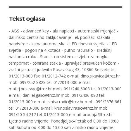
Tekst oglasa
- ABS - advanced key - alu naplatci - automatski mjenjač -
daljinsko centralno zaključavanje - el. podizači stakala -
handsfree - klima automatska - LED dnevna svjetla - LED
svjetla - pogon na 4 kotača - putno računalo - središnji
naslon za ruku - Start-stop sistem - svjetla za maglu -
tempomat - tonirana stakla - upravljač presvučen kožom -
zračni jastuci Ljudevita Posavskog 43, 10360 Sesvete tel:
01/2013-000 fax: 01/2012-742 e-mail:
dino.sikavica@trcz.hr
mob: 099/252 8828 tel: 01/2013-000 e-mail:
matej.brisevac@trcz.hr
mob: 091/240 6003 tel: 01/2013-000
e-mail:
danijel.galic@trcz.hr
mob: 091/2406-083 tel:
01/2013-000 e-mail:
sinisa.radic@trcz.hr
mob: 099/2676 661
tel: 01/2013-000 e-mail:
krunoslav.rasic@trcz.hr
mob:
091/50 54 217 tel: 01/2013-000 e-mail:
prodaja@trcz.hr
Ljetno radno vrijeme: Ponedjeljak–Petak od 8:00 do 19:00
sati Subota od 8:00 do 13:00 sati Zimsko radno vrijeme: