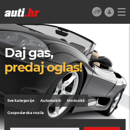
Daj gas,
predaj oglas!
Sve kategorije
Automobili
Motocikli
Gospodarska vozila