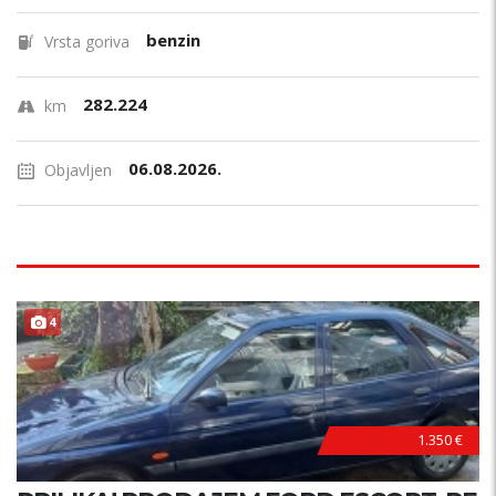
benzin
Vrsta goriva
282.224
km
06.08.2026.
Objavljen
4
1.350 €