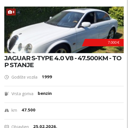
8
7.000 €
JAGUAR S-TYPE 4.0 V8 - 47.500KM - TO
P STANJE
1999
Godište vozila
benzin
Vrsta goriva
47.500
km
25.02.2026.
Objavljen