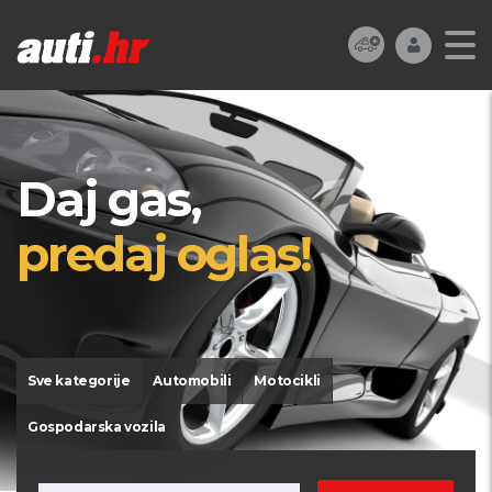
Daj gas,
predaj oglas!
Sve kategorije
Automobili
Motocikli
Gospodarska vozila