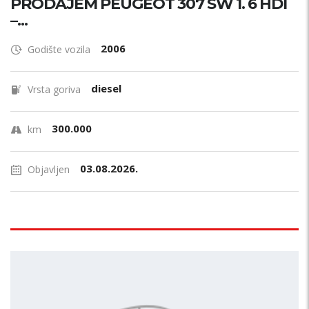
PRODAJEM PEUGEOT 307 SW 1. 6 HDI
–...
2006
Godište vozila
diesel
Vrsta goriva
300.000
km
03.08.2026.
Objavljen