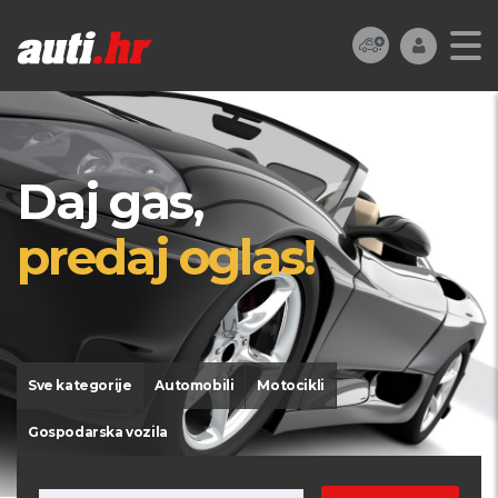
Daj gas,
predaj oglas!
Sve kategorije
Automobili
Motocikli
Gospodarska vozila