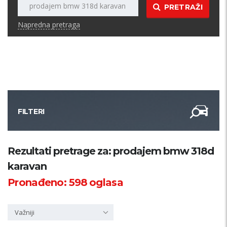
PRETRAŽI
Napredna pretraga
FILTERI
Kategorija
Rezultati pretrage za: prodajem bmw 318d
karavan
Županija
Pronađeno:
598
oglasa
Samo sa slikom
Važniji
PRETRAŽI