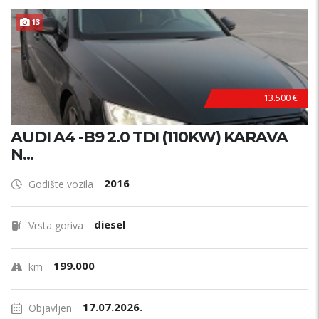
13
13.500 €
AUDI A4 -B9 2.0 TDI (110KW) KARAVA
N...
2016
Godište vozila
diesel
Vrsta goriva
199.000
km
17.07.2026.
Objavljen