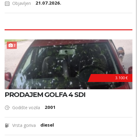
21.07.2026.
Objavljen
2
3.100 €
PRODAJEM GOLFA 4 SDI
2001
Godište vozila
diesel
Vrsta goriva