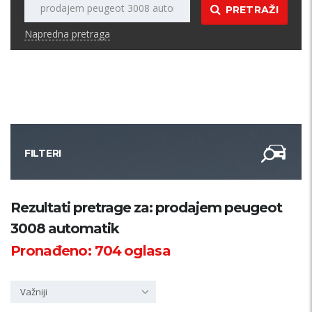
PRETRAŽI
Napredna pretraga
FILTERI
Kategorija
Rezultati pretrage za: prodajem peugeot
3008 automatik
Županija
Pronađeno:
704
oglasa
Samo sa slikom
Važniji
PRETRAŽI