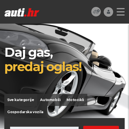
Daj gas,
predaj oglas!
Sve kategorije
Automobili
Motocikli
Gospodarska vozila