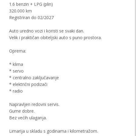
1.6 benzin + LPG (plin)
320.000 km
Registriran do 02/2027
Auto uredno vozi i koristi se svaki dan.
Velik i praktičan obiteljski auto s puno prostora.
Oprema:
* klima
* servo
* centralno zaključavanje
* električni podizači
* radio
Napravljen redovni servis.
Gume dobre.
Bez većih ulaganja.
Limarija u skladu s godinama i kilometražom.