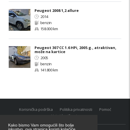
Peugeot 2008 1,2 allure
2014
benzin
158.000 km
Peugeot 307 CC 1.6 HPi, 2005.g., atraktivan,
može na kartice
2005
benzin
141.800 km
Korisnička podrška
Politika privatnosti
Pomoć
Uvjeti korištenja
Kako bismo Vam omogućili što bolje
iskustvo, ova stranica koristi kolačiće