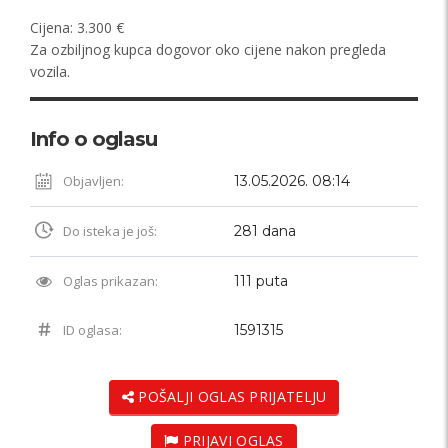
Cijena: 3.300 €
Za ozbiljnog kupca dogovor oko cijene nakon pregleda
vozila.
Info o oglasu
Objavljen:
13.05.2026. 08:14
Do isteka je još:
281 dana
Oglas prikazan:
111 puta
ID oglasa:
1591315
POŠALJI OGLAS PRIJATELJU
PRIJAVI OGLAS