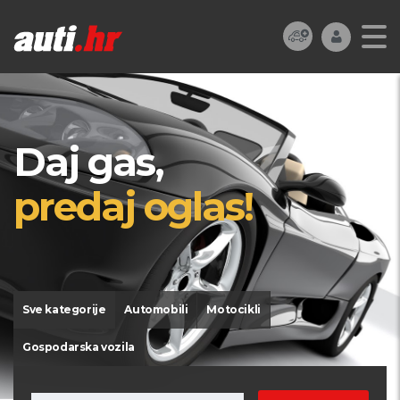
Daj gas,
predaj oglas!
Sve kategorije
Automobili
Motocikli
Gospodarska vozila