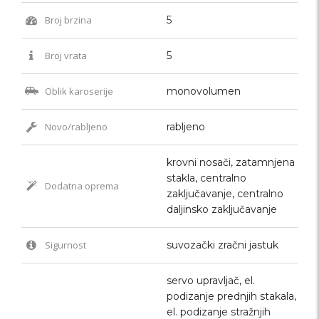
Broj brzina
5
Broj vrata
5
Oblik karoserije
monovolumen
Novo/rabljeno
rabljeno
krovni nosači, zatamnjena
stakla, centralno
Dodatna oprema
zaključavanje, centralno
daljinsko zaključavanje
Sigurnost
suvozački zračni jastuk
servo upravljač, el.
podizanje prednjih stakala,
el. podizanje stražnjih