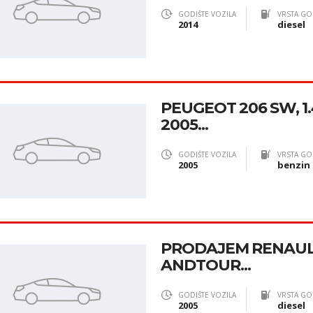
GODIŠTE VOZILA
VRSTA GO
2014
diesel
PEUGEOT 206 SW, 1.
2005...
GODIŠTE VOZILA
VRSTA GO
2005
benzin
PRODAJEM RENAUL
ANDTOUR...
GODIŠTE VOZILA
VRSTA GO
2005
diesel