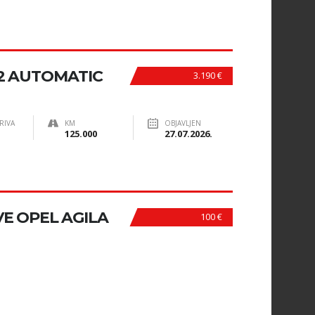
K2 AUTOMATIC
3.190 €
RIVA
KM
OBJAVLJEN
125.000
27.07.2026.
E OPEL AGILA
100 €