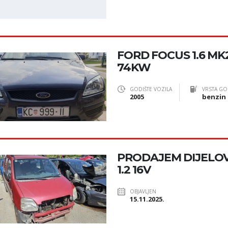
FORD FOCUS 1.6 M
74KW
GODIŠTE VOZILA
VRSTA GO
2005
benzin
PRODAJEM DIJELOV
1.2 16V
OBJAVLJEN
15.11.2025.