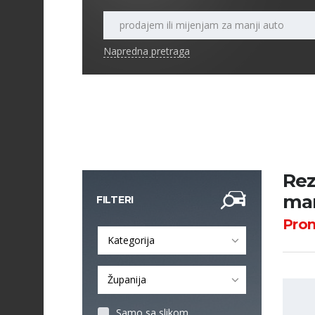
Napredna pretraga
Rez
man
FILTERI
Pro
Kategorija
Županija
Samo sa slikom