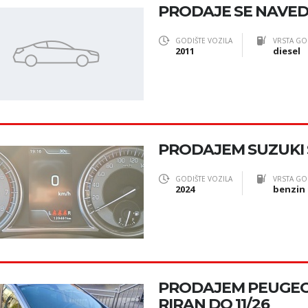
PRODAJE SE NAVED
GODIŠTE VOZILA
VRSTA GO
2011
diesel
PRODAJEM SUZUKI
GODIŠTE VOZILA
VRSTA GO
2024
benzin
PRODAJEM PEUGEOT
RIRAN DO 11/26