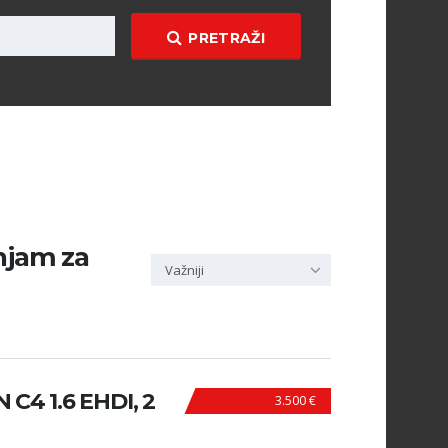
PRETRAŽI
enjam za
Važniji
4 1.6 EHDI, 2
3.500 €