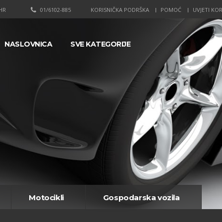
HR
01/6102-885
KORISNIČKA PODRŠKA
POMOĆ
UVJETI KOR
NASLOVNICA
SVE KATEGORIJE
Motocikli
Gospodarska vozila