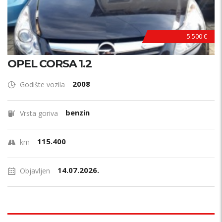
5.500 €
OPEL CORSA 1.2
2008
Godište vozila
benzin
Vrsta goriva
115.400
km
14.07.2026.
Objavljen