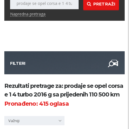
PRETRAŽI
Napredna pretraga
FILTERI
Kategorija
Rezultati pretrage za: prodaje se opel corsa
e 1 4 turbo 2016 g sa prijedenih 110 500 km
Županija
Pronađeno:
415
oglasa
Samo sa slikom
Važniji
PRETRAŽI