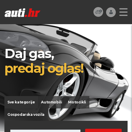
Daj gas,
predaj oglas!
Sve kategorije
Automobili
Motocikli
Gospodarska vozila