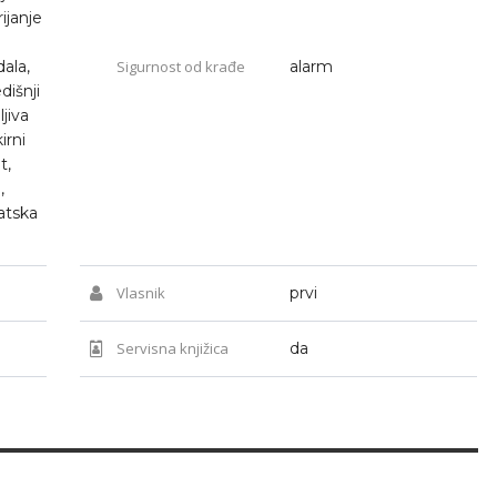
rijanje
ala,
Sigurnost od krađe
alarm
dišnji
ljiva
irni
t,
,
atska
Vlasnik
prvi
Servisna knjižica
da