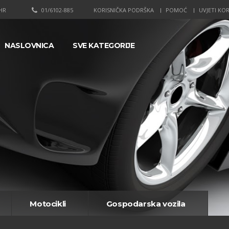
HR
01/6102-885
KORISNIČKA PODRŠKA
POMOĆ
UVJETI KOR
NASLOVNICA
SVE KATEGORIJE
Motocikli
Gospodarska vozila