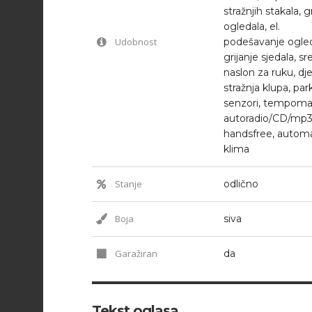
stražnjih stakala, g
ogledala, el.
Udobnost
podešavanje ogled
grijanje sjedala, sre
naslon za ruku, dje
stražnja klupa, park
senzori, tempoma
autoradio/CD/mp3
handsfree, autom
klima
Stanje
odlično
Boja
siva
Garažiran
da
Tekst oglasa