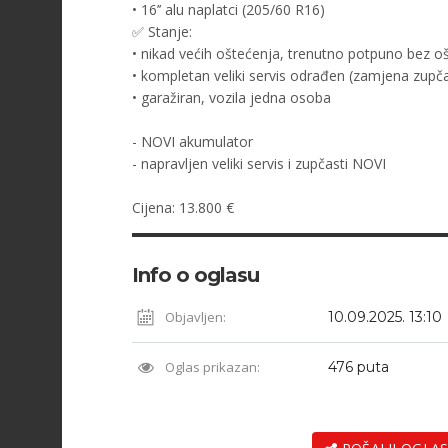
• 16’’ alu naplatci (205/60 R16)
✅ Stanje:
• nikad većih oštećenja, trenutno potpuno bez o
• kompletan veliki servis odrađen (zamjena zupčas
• garažiran, vozila jedna osoba
- NOVI akumulator
- napravljen veliki servis i zupčasti NOVI
Cijena: 13.800 €
Info o oglasu
Objavljen:
10.09.2025. 13:10
Oglas prikazan:
476 puta