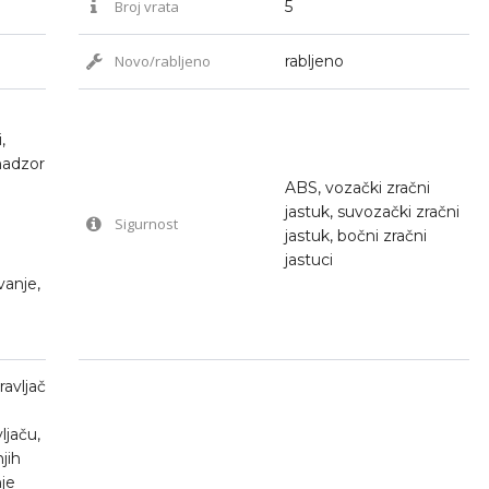
Broj vrata
5
Novo/rabljeno
rabljeno
,
nadzor
ABS, vozački zračni
jastuk, suvozački zračni
Sigurnost
jastuk, bočni zračni
jastuci
vanje,
o
ravljač
jaču,
jih
nje