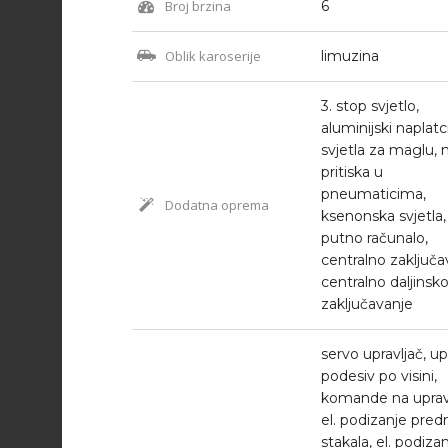
Broj brzina
6
Oblik karoserije
limuzina
3. stop svjetlo,
aluminijski naplatci
svjetla za maglu, 
pritiska u
pneumaticima,
Dodatna oprema
ksenonska svjetla,
putno računalo,
centralno zaključa
centralno daljinsk
zaključavanje
servo upravljač, up
podesiv po visini,
komande na upravl
el. podizanje predn
stakala, el. podiza