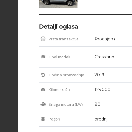
Detalji oglasa
Vrsta transakcije
Prodajem
Opel modeli
Crossland
Godina proizvodnje
2019
Kilometraža
125.000
Snaga motora (kW)
80
Pogon
prednji