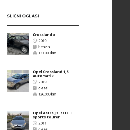
SLIČNI OGLASI
Crossland x
2019
benzin
133.000 km
Opel Crossland 1,5
automatik
2019
diesel
126.000 km
Opel Astra J 1.7 CDTI
sports tourer
2011
diesel