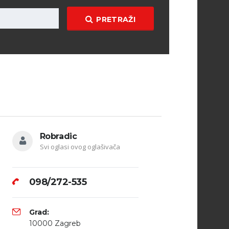
PRETRAŽI
Robradic
Svi oglasi ovog oglašivača
098/272-535
Grad:
10000 Zagreb