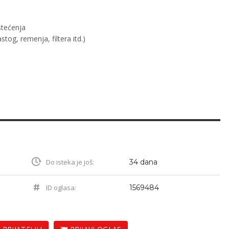
štećenja
tog, remenja, filtera itd.)
Do isteka je još:
34 dana
ID oglasa:
1569484