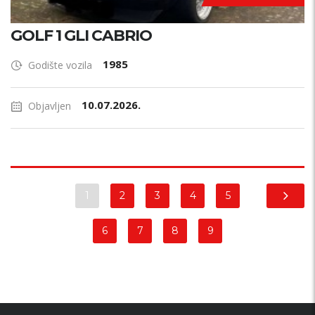
GOLF 1 GLI CABRIO
1985
Godište vozila
10.07.2026.
Objavljen
1
2
3
4
5
6
7
8
9