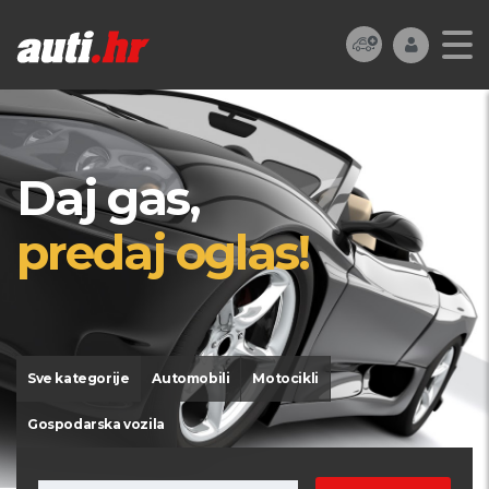
Daj gas,
predaj oglas!
Sve kategorije
Automobili
Motocikli
Gospodarska vozila