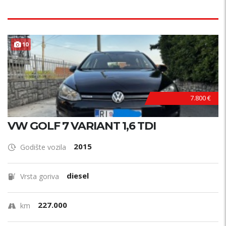
TOP STANJE !
10
7.800 €
VW GOLF 7 VARIANT 1,6 TDI
2015
Godište vozila
diesel
Vrsta goriva
227.000
km