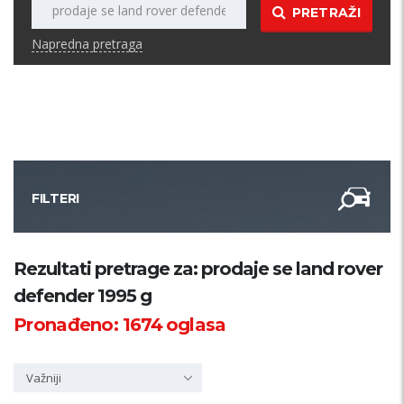
PRETRAŽI
Napredna pretraga
FILTERI
Kategorija
Rezultati pretrage za: prodaje se land rover
defender 1995 g
Županija
Pronađeno:
1674
oglasa
Samo sa slikom
Važniji
PRETRAŽI