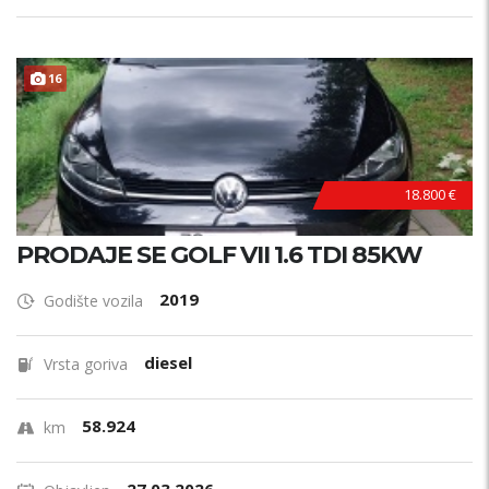
16
18.800 €
PRODAJE SE GOLF VII 1.6 TDI 85KW
2019
Godište vozila
diesel
Vrsta goriva
58.924
km