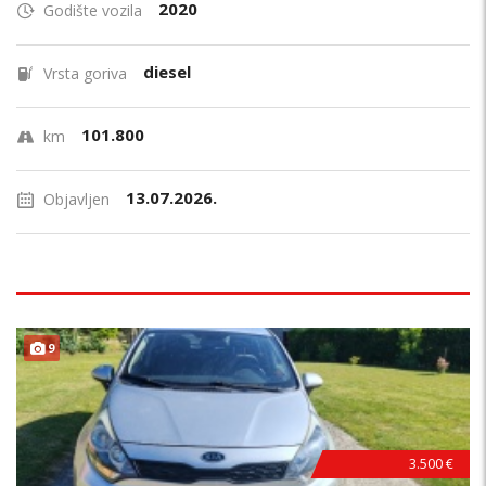
2020
Godište vozila
diesel
Vrsta goriva
101.800
km
13.07.2026.
Objavljen
9
3.500 €