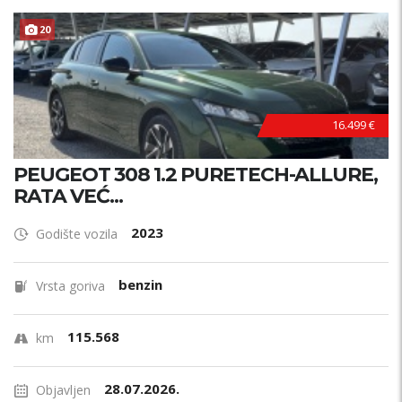
20
16.499 €
PEUGEOT 308 1.2 PURETECH-ALLURE,
RATA VEĆ...
2023
Godište vozila
benzin
Vrsta goriva
115.568
km
28.07.2026.
Objavljen