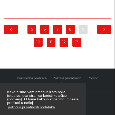
5
6
7
8
9
10
11
12
13
Korisnička podrška
Politika privatnosti
Pomoć
Uvjeti korištenja
Kako bismo Vam omogućili što bolje
iskustvo, ova stranica koristi kolačiće
(cookies). O tome kako ih koristimo, možete
Oglasnik grupacija:
posao.hr
|
oglasnik.hr
|
auti.hr
pročitati u našoj
Tečaj za konverziju u EUR valutu: 1 euro = 7.53450 kn
politici o privatnosti podataka
.