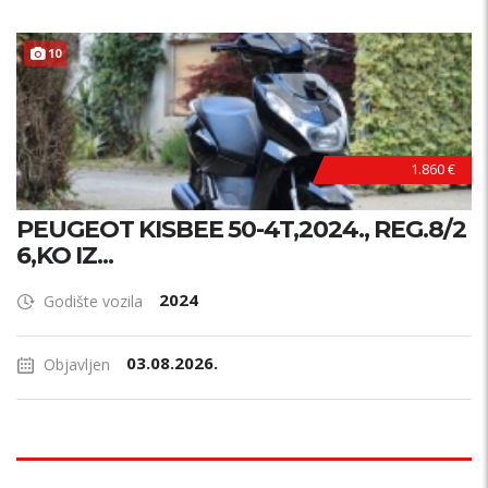
10
1.860 €
PEUGEOT KISBEE 50-4T,2024., REG.8/2
6,KO IZ...
2024
Godište vozila
03.08.2026.
Objavljen