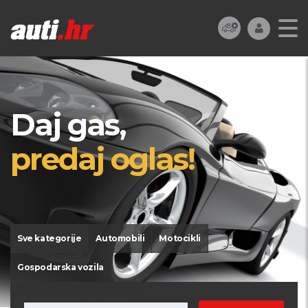
Daj gas,
predaj oglas!
Sve kategorije
Automobili
Motocikli
Gospodarska vozila