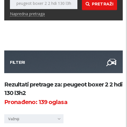
PRETRAŽI
Napredna pretraga
FILTERI
Kategorija
Rezultati pretrage za: peugeot boxer 2 2 hdi
130 l3h2
Županija
Pronađeno:
139
oglasa
Samo sa slikom
Važniji
PRETRAŽI