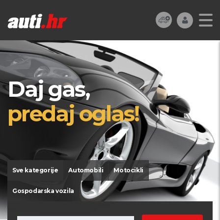
Daj gas,
predaj oglas!
Sve kategorije
Automobili
Motocikli
Gospodarska vozila