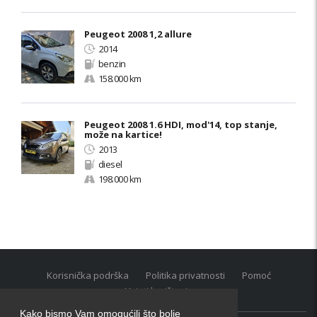
Peugeot 2008 1,2 allure
2014
benzin
158.000 km
Peugeot 2008 1.6 HDI, mod'14, top stanje,
može na kartice!
2013
diesel
198.000 km
Korisnička podrška
Politika privatnosti
Pomoć
Uvjeti korištenja
Kako bismo Vam omogućili što bolje