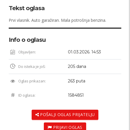
Tekst oglasa
Prvi vlasnik. Auto garažiran. Mala potrošnja benzina.
Info o oglasu
Objavljen:
01.03.2026. 14:53
Do isteka je još:
205 dana
Oglas prikazan:
263 puta
ID oglasa:
1584851
POŠALJI OGLAS PRIJATELJU
PRIJAVI OGLAS