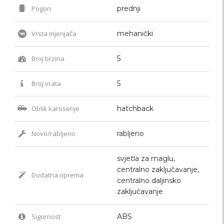
Pogon
prednji
Vrsta mjenjača
mehanički
Broj brzina
5
Broj vrata
5
Oblik karoserije
hatchback
Novo/rabljeno
rabljeno
svjetla za maglu,
centralno zaključavanje,
Dodatna oprema
centralno daljinsko
zaključavanje
Sigurnost
ABS