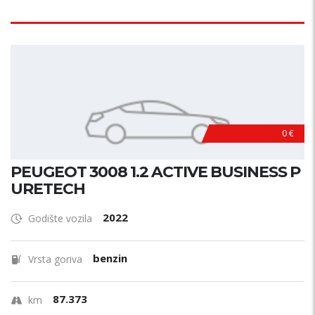
0 €
PEUGEOT 3008 1.2 ACTIVE BUSINESS P
URETECH
2022
Godište vozila
benzin
Vrsta goriva
87.373
km