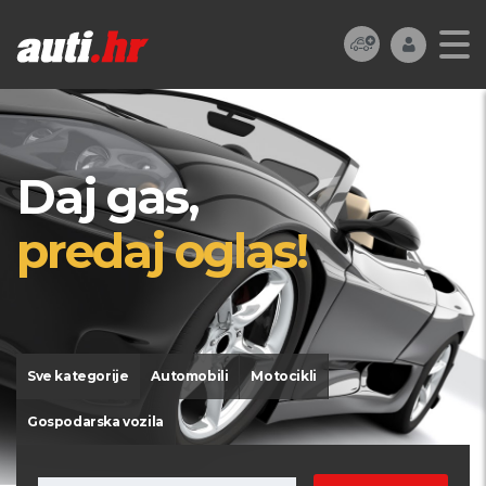
Daj gas,
predaj oglas!
Sve kategorije
Automobili
Motocikli
Gospodarska vozila