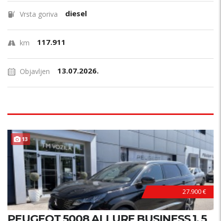
diesel
Vrsta goriva
117.911
km
13.07.2026.
Objavljen
13
27.900 €
PEUGEOT 5008 ALLURE BUSINESS 1, 5