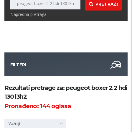
PRETRAŽI
Napredna pretraga
FILTERI
Kategorija
Rezultati pretrage za: peugeot boxer 2 2 hdi
130 l3h2
Županija
Pronađeno:
144
oglasa
Samo sa slikom
Važniji
PRETRAŽI