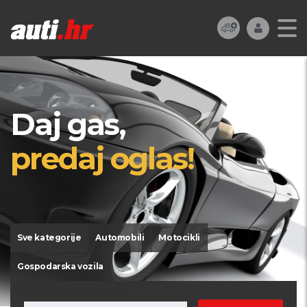
Daj gas,
predaj oglas!
Sve kategorije
Automobili
Motocikli
Gospodarska vozila