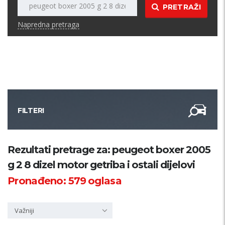
PRETRAŽI
Napredna pretraga
FILTERI
Kategorija
Rezultati pretrage za: peugeot boxer 2005
g 2 8 dizel motor getriba i ostali dijelovi
Županija
Pronađeno:
579
oglasa
Samo sa slikom
Važniji
PRETRAŽI