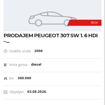
950 €
PRODAJEM PEUGEOT 307 SW 1. 6 HDI
–...
2006
Godište vozila
diesel
Vrsta goriva
300.000
km
03.08.2026.
Objavljen