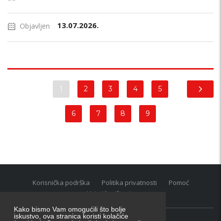
13.07.2026.
Objavljen
1
2
3
4
5
6
7
8
9
Korisnička podrška
Politika privatnosti
Pomoć
Uvjeti korištenja
Kako bismo Vam omogućili što bolje
iskustvo, ova stranica koristi kolačiće