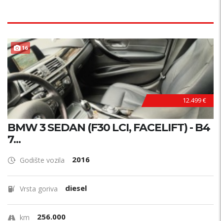
16
12.499 €
BMW 3 SEDAN (F30 LCI, FACELIFT) - B4
7...
2016
Godište vozila
diesel
Vrsta goriva
256.000
km