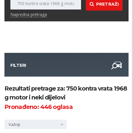
PRETRAŽI
Napredna pretraga
FILTERI
Kategorija
Rezultati pretrage za: 750 kontra vrata 1968
g motor i neki dijelovi
Županija
Pronađeno:
446
oglasa
Samo sa slikom
Važniji
PRETRAŽI