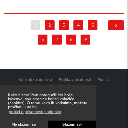
1
2
3
4
5
6
7
8
9
Korisnička podrška
Politika privatnosti
Pomoć
Uvjeti korištenja
Kako bismo Vam omogućili što bolje
iskustvo, ova stranica koristi kolačiće
(cookies). O tome kako ih koristimo, možete
Oglasnik grupacija:
posao.hr
|
oglasnik.hr
|
auti.hr
pročitati u našoj
Tečaj za konverziju u EUR valutu: 1 euro = 7.53450 kn
politici o privatnosti podataka
.
Ne slažem se
Slažem se!