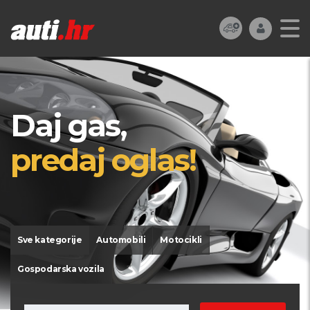
Daj gas,
predaj oglas!
Sve kategorije
Automobili
Motocikli
Gospodarska vozila