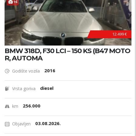
PRILIKA !
16
12.499 €
BMW 318D, F30 LCI – 150 KS (B47 MOTO
R, AUTOMA
2016
Godište vozila
diesel
Vrsta goriva
256.000
km
03.08.2026.
Objavljen