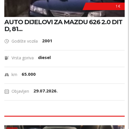
1 €
AUTO DIJELOVI ZA MAZDU 626 2.0 DIT
D, 81...
2001
Godište vozila
diesel
Vrsta goriva
65.000
km
29.07.2026.
Objavljen