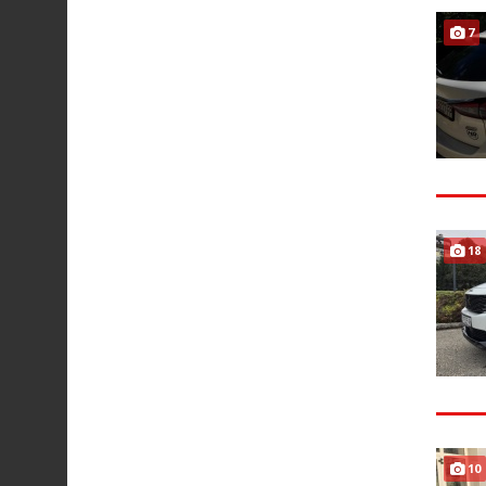
7
18
10