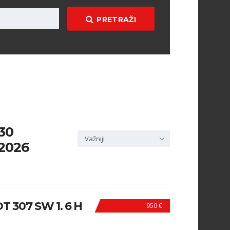
PRETRAŽI
130
Važniji
 2026
307 SW 1. 6 H
950 €