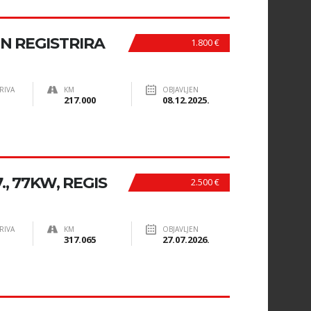
IN REGISTRIRA
1.800 €
RIVA
KM
OBJAVLJEN
217.000
08.12.2025.
7., 77KW, REGIS
2.500 €
RIVA
KM
OBJAVLJEN
317.065
27.07.2026.