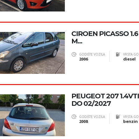
CIROEN PICASSO 1.6
M...
GODIŠTE VOZILA
VRSTA GO
2006
diesel
PEUGEOT 207 1.4VT
DO 02/2027
GODIŠTE VOZILA
VRSTA GO
2008
benzin