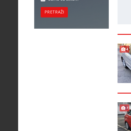
PRETRAŽI
4
7