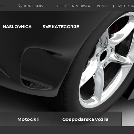
HR
01/6102-885
KORISNIČKA PODRŠKA
POMOĆ
UVJETI KOR
NASLOVNICA
SVE KATEGORIJE
Motocikli
Gospodarska vozila