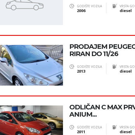
GODIŠTE VOZILA
VRSTA GO
2006
diesel
PRODAJEM PEUGEOT
RIRAN DO 11/26
GODIŠTE VOZILA
VRSTA GO
2013
diesel
ODLIČAN C MAX PRV
ANIUM...
GODIŠTE VOZILA
VRSTA GO
2011
diesel