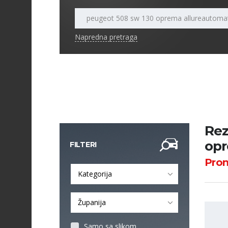
Napredna pretraga
Rez
opr
FILTERI
Pro
Kategorija
Županija
Samo sa slikom