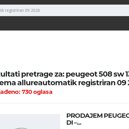
ultati pretrage za: peugeot 508 sw 
ema allureautomatik registriran 09
nađeno:
730
oglasa
PRODAJEM PEUGEOT 
DI –...