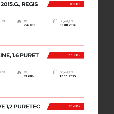
015.G., REGIS
8.500 €
RIVA
KM
OBJAVLJEN
256.000
03.08.2026.
NE, 1.6 PURET
27.800 €
RIVA
KM
OBJAVLJEN
83.698
10.11.2025.
E 1,2 PURETEC
12.900 €