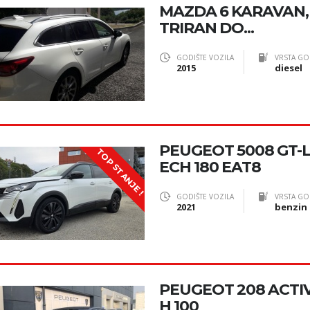
MAZDA 6 KARAVAN, 2
TRIRAN DO...
GODIŠTE VOZILA
VRSTA GO
2015
diesel
PEUGEOT 5008 GT-LI
TOP STANJE !
ECH 180 EAT8
GODIŠTE VOZILA
VRSTA GO
2021
benzin
PEUGEOT 208 ACTIV
H 100