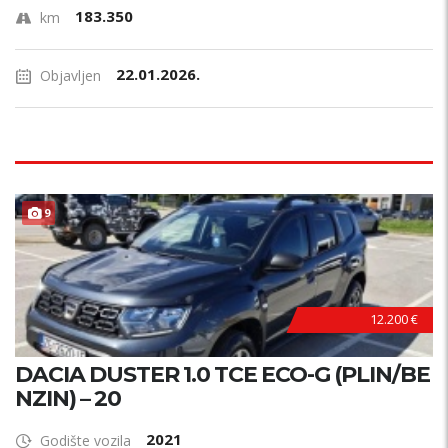
183.350
km
22.01.2026.
Objavljen
9
12.200 €
DACIA DUSTER 1.0 TCE ECO-G (PLIN/BE
NZIN) – 20
2021
Godište vozila