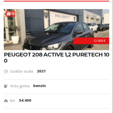
10
12.900 €
PEUGEOT 208 ACTIVE 1,2 PURETECH 10
0
2021
Godište vozila
benzin
Vrsta goriva
54.400
km