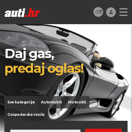
Daj gas,
predaj oglas!
Sve kategorije
Automobili
Motocikli
Gospodarska vozila