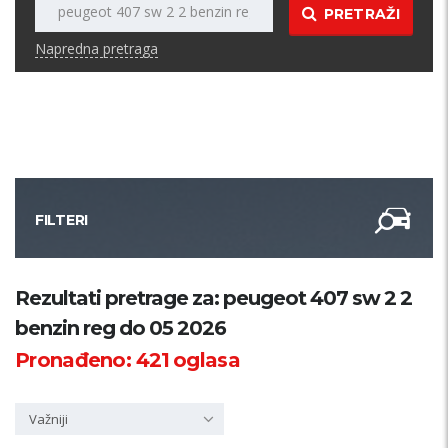
PRETRAŽI
Napredna pretraga
FILTERI
Kategorija
Rezultati pretrage za: peugeot 407 sw 2 2
benzin reg do 05 2026
Županija
Pronađeno:
421
oglasa
Samo sa slikom
Važniji
PRETRAŽI