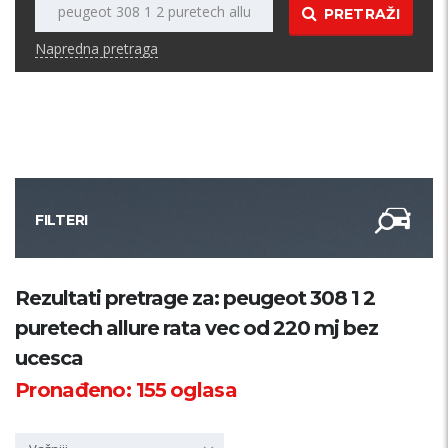
PRETRAŽI
Napredna pretraga
FILTERI
Kategorija
Rezultati pretrage za: peugeot 308 1 2
puretech allure rata vec od 220 mj bez
Županija
ucesca
Pronađeno:
155
oglasa
Samo sa slikom
PRETRAŽI