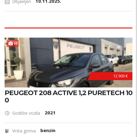
10.11.2025.
Objavljen
10
12.900 €
PEUGEOT 208 ACTIVE 1,2 PURETECH 10
0
2021
Godište vozila
benzin
Vrsta goriva