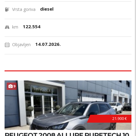
diesel
Vrsta goriva
122.554
km
14.07.2026.
Objavljen
9
21.900 €
PEUGEOT 2008 ALLURE PURETECH 10