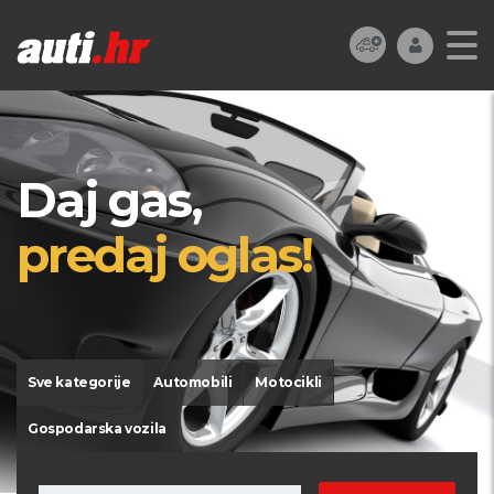
Daj gas,
predaj oglas!
Sve kategorije
Automobili
Motocikli
Gospodarska vozila