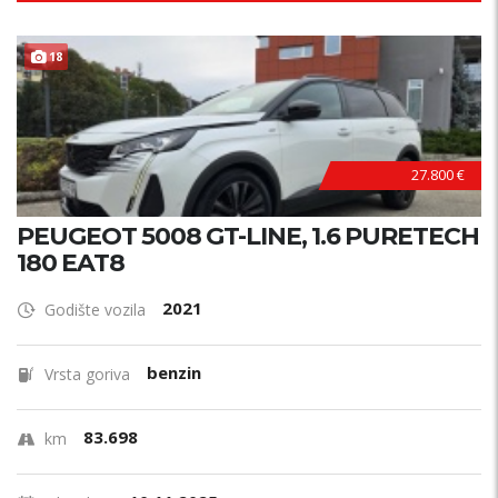
TOP STANJE !
18
27.800 €
PEUGEOT 5008 GT-LINE, 1.6 PURETECH
180 EAT8
2021
Godište vozila
benzin
Vrsta goriva
83.698
km