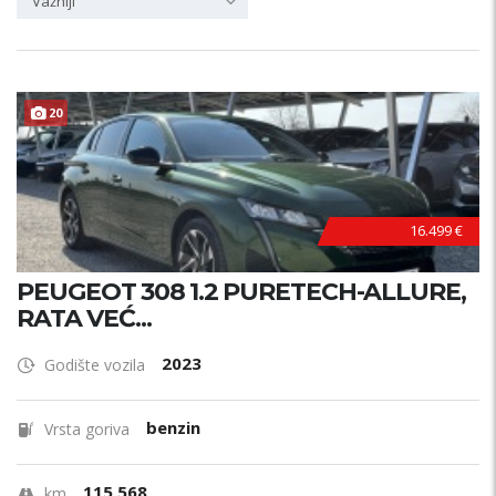
Važniji
20
16.499 €
PEUGEOT 308 1.2 PURETECH-ALLURE,
RATA VEĆ...
2023
Godište vozila
benzin
Vrsta goriva
115.568
km