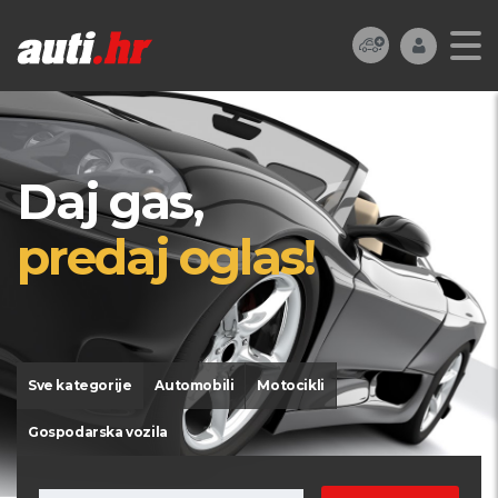
Daj gas,
predaj oglas!
Sve kategorije
Automobili
Motocikli
Gospodarska vozila