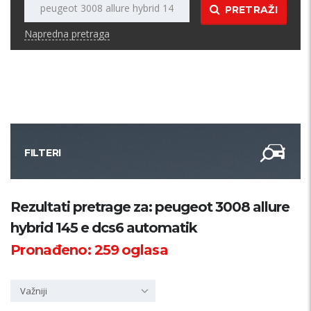
PRETRAŽI
Napredna pretraga
FILTERI
Kategorija
Rezultati pretrage za: peugeot 3008 allure
hybrid 145 e dcs6 automatik
Županija
Pronađeno:
259
oglasa
Samo sa slikom
Važniji
PRETRAŽI