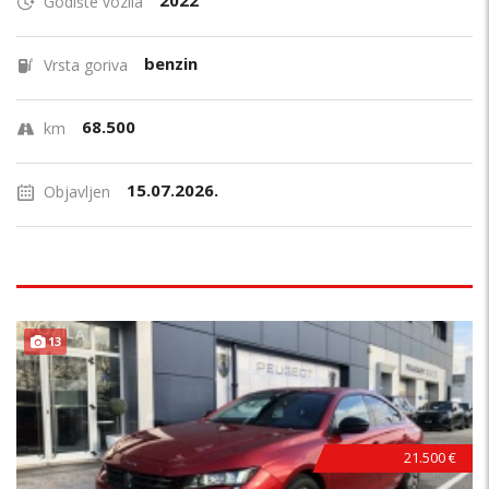
2022
Godište vozila
benzin
Vrsta goriva
68.500
km
15.07.2026.
Objavljen
13
21.500 €