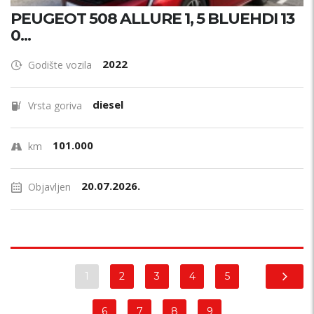
PEUGEOT 508 ALLURE 1, 5 BLUEHDI 13
0...
2022
Godište vozila
diesel
Vrsta goriva
101.000
km
20.07.2026.
Objavljen
1
2
3
4
5
6
7
8
9