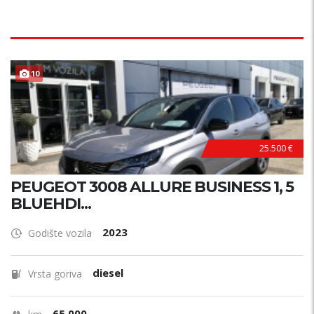
10
25.500 €
PEUGEOT 3008 ALLURE BUSINESS 1, 5
BLUEHDI...
2023
Godište vozila
diesel
Vrsta goriva
65.000