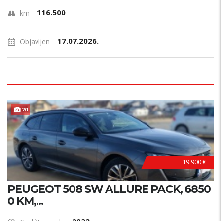
116.500
km
17.07.2026.
Objavljen
20
19.900 €
PEUGEOT 508 SW ALLURE PACK, 6850
0 KM,...