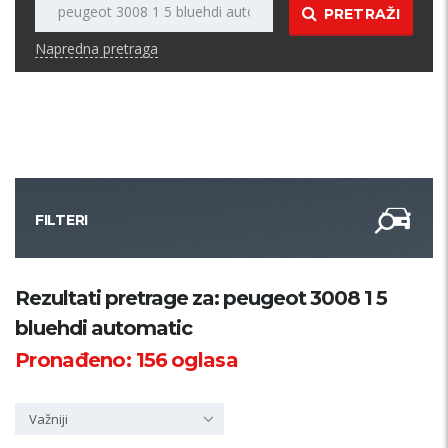
PRETRAŽI
Napredna pretraga
FILTERI
Kategorija
Rezultati pretrage za: peugeot 3008 1 5
bluehdi automatic
Županija
Pronađeno:
156
oglasa
Samo sa slikom
Važniji
PRETRAŽI