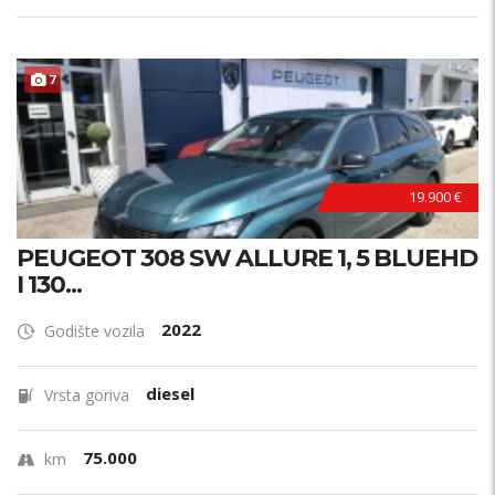
7
19.900 €
PEUGEOT 308 SW ALLURE 1, 5 BLUEHD
I 130...
2022
Godište vozila
diesel
Vrsta goriva
75.000
km