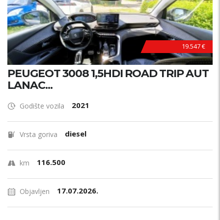
19.547 €
PEUGEOT 3008 1,5HDI ROAD TRIP AUT
LANAC...
2021
Godište vozila
diesel
Vrsta goriva
116.500
km
17.07.2026.
Objavljen