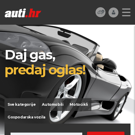
Daj gas,
predaj oglas!
Sve kategorije
Automobili
Motocikli
Gospodarska vozila