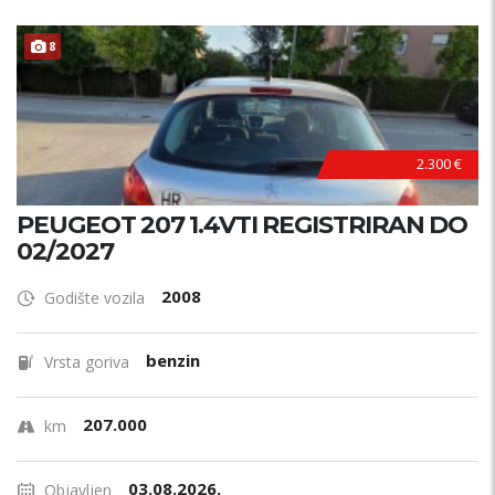
8
2.300 €
PEUGEOT 207 1.4VTI REGISTRIRAN DO
02/2027
2008
Godište vozila
benzin
Vrsta goriva
207.000
km
03.08.2026.
Objavljen