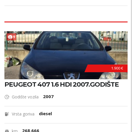
9
1.900 €
PEUGEOT 407 1.6 HDI 2007.GODIŠTE
2007
Godište vozila
diesel
Vrsta goriva
268.666
km