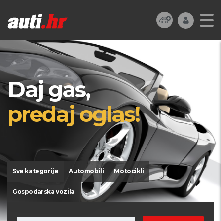
Daj gas,
predaj oglas!
Sve kategorije
Automobili
Motocikli
Gospodarska vozila