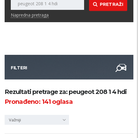
PRETRAŽI
Napredna pretraga
FILTERI
Kategorija
Rezultati pretrage za: peugeot 208 1 4 hdi
Pronađeno:
141
oglasa
Županija
Važniji
Samo sa slikom
PRETRAŽI