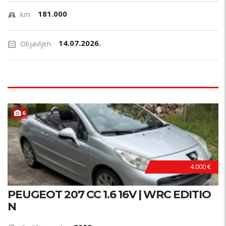
181.000
km
14.07.2026.
Objavljen
B
E
Z
U
L
A
G
A
J
A
6
N
!
4.000 €
PEUGEOT 207 CC 1.6 16V | WRC EDITIO
N