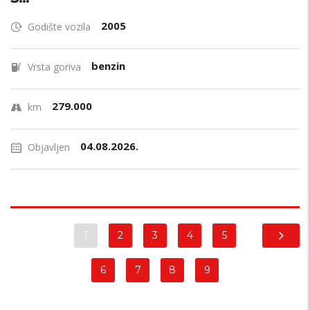
2005
Godište vozila
benzin
Vrsta goriva
279.000
km
04.08.2026.
Objavljen
1
2
3
4
5
6
7
8
9